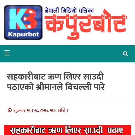
गृहपृष्ठ
समाचार
राजनीति
☰
समाज
वरपर
सहकारीबाट ऋण लिएर साउदी
शिक्षा
पठाएको श्रीमानले बिचल्ली पारे
आर्थिक
विचार
शुक्रबार, माघ २८, २०७८ मा प्रकाशित
अन्तर्वार्ता