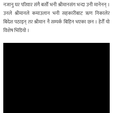
नजानु घर परिवार संगै बसौँ भनी श्रीमानसंग भन्दा उनी मानेनन् ।
उनले श्रीमानले कमाउलान भनी सहकारीबाट ऋण निकालेर
बिदेश पठाइन् तर श्रीमान नै सम्पर्क बिहिन भएका छन । हेरौँ यो
विशेष भिडियो ।