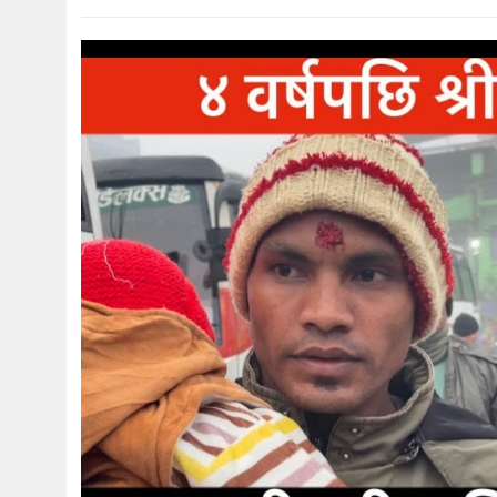
मनोरञ्जन
खेल
प्रविधि
भिडियो