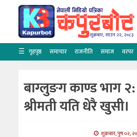
गृहपृष्ठ
समाचार
शुक्रबार, साउन २२, २०८३
राजनीति
☰
गृहपृष्ठ
समाचार
राजनीति
समाज
वरपर
समाज
वरपर
बाग्लुङग काण्ड भाग २: 
शिक्षा
आर्थिक
श्रीमती यति धेरै खुसी।
विचार
अन्तर्वार्ता
शुक्रबार, पुष ०२, २