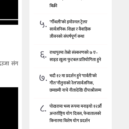
बिक्री
५.
‘गौँथली’को इमोस्नल ट्रेलर
सार्वजनिक: शिक्षा र वैवाहिक
जीवनको संघर्षपूर्ण कथा
६.
राधापुरमा तेस्रो संस्करणको ७ ए–
साइड खुला फुटबल प्रतियोगिता हुने
देउजा संग
७.
भदौ १२ मा प्रदर्शन हुने ‘पार्वती’को
गीत ‘नौतुनाको रेल’सार्वजनिक,
छमछमी नाचे नीतादेखि दीपाश्रीसम्म
८.
पोखरामा भव्य रूपमा मनाइयो १२औँ
अन्तर्राष्ट्रिय योग दिवस, फेवातालको
किनारमा विशेष योग प्रदर्शन