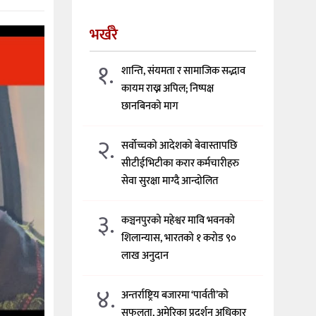
भर्खरै
१.
शान्ति, संयमता र सामाजिक सद्भाव
कायम राख्न अपिल; निष्पक्ष
छानबिनको माग
२.
सर्वोच्चको आदेशको बेवास्तापछि
सीटीईभिटीका करार कर्मचारीहरु
सेवा सुरक्षा माग्दै आन्दोलित
३.
कञ्चनपुरको महेश्वर मावि भवनको
शिलान्यास, भारतको १ करोड ९०
लाख अनुदान
४.
अन्तर्राष्ट्रिय बजारमा ‘पार्वती’को
सफलता, अमेरिका प्रदर्शन अधिकार