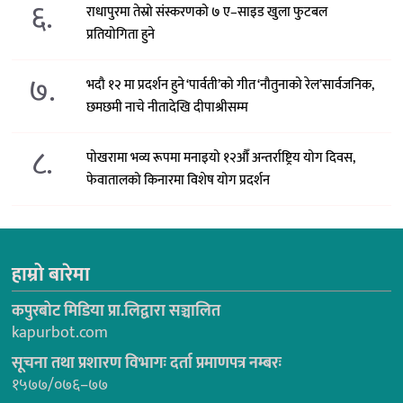
६.
राधापुरमा तेस्रो संस्करणको ७ ए–साइड खुला फुटबल
प्रतियोगिता हुने
७.
भदौ १२ मा प्रदर्शन हुने ‘पार्वती’को गीत ‘नौतुनाको रेल’सार्वजनिक,
छमछमी नाचे नीतादेखि दीपाश्रीसम्म
८.
पोखरामा भव्य रूपमा मनाइयो १२औँ अन्तर्राष्ट्रिय योग दिवस,
फेवातालको किनारमा विशेष योग प्रदर्शन
हाम्रो बारेमा
कपुरबोट मिडिया प्रा.लिद्वारा सञ्चालित
kapurbot.com
सूचना तथा प्रशारण विभागः दर्ता प्रमाणपत्र नम्बरः
१५७७/०७६–७७