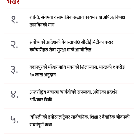
भर्खरै
१.
शान्ति, संयमता र सामाजिक सद्भाव कायम राख्न अपिल; निष्पक्ष
छानबिनको माग
२.
सर्वोच्चको आदेशको बेवास्तापछि सीटीईभिटीका करार
कर्मचारीहरु सेवा सुरक्षा माग्दै आन्दोलित
३.
कञ्चनपुरको महेश्वर मावि भवनको शिलान्यास, भारतको १ करोड
९० लाख अनुदान
४.
अन्तर्राष्ट्रिय बजारमा ‘पार्वती’को सफलता, अमेरिका प्रदर्शन
अधिकार बिक्री
५.
‘गौँथली’को इमोस्नल ट्रेलर सार्वजनिक: शिक्षा र वैवाहिक जीवनको
संघर्षपूर्ण कथा