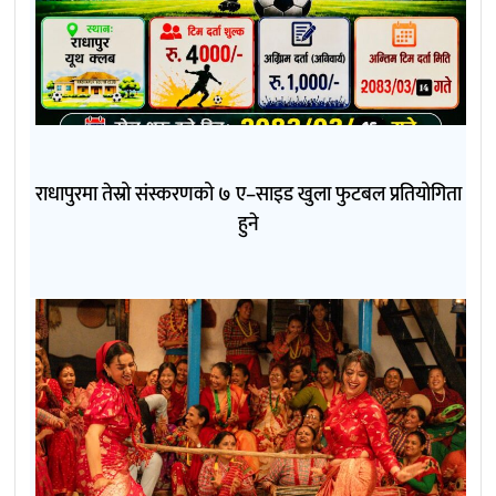
राधापुरमा तेस्रो संस्करणको ७ ए–साइड खुला फुटबल प्रतियोगिता
हुने