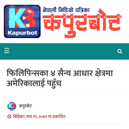
गृहपृष्ठ
समाचार
राजनीति
☰
समाज
वरपर
फिलिपिन्सका ४ सैन्य आधार क्षेत्रमा
शिक्षा
अमेरिकालाई पहुँच
आर्थिक
विचार
कपुरबोट
अन्तर्वार्ता
बिहिबार, माघ १९, २०७९ मा प्रकाशित