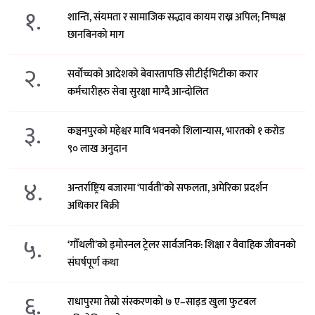
१.
शान्ति, संयमता र सामाजिक सद्भाव कायम राख्न अपिल; निष्पक्ष
छानबिनको माग
२.
सर्वोच्चको आदेशको बेवास्तापछि सीटीईभिटीका करार
कर्मचारीहरु सेवा सुरक्षा माग्दै आन्दोलित
३.
कञ्चनपुरको महेश्वर मावि भवनको शिलान्यास, भारतको १ करोड
९० लाख अनुदान
४.
अन्तर्राष्ट्रिय बजारमा ‘पार्वती’को सफलता, अमेरिका प्रदर्शन
अधिकार बिक्री
५.
‘गौँथली’को इमोस्नल ट्रेलर सार्वजनिक: शिक्षा र वैवाहिक जीवनको
संघर्षपूर्ण कथा
६.
राधापुरमा तेस्रो संस्करणको ७ ए–साइड खुला फुटबल