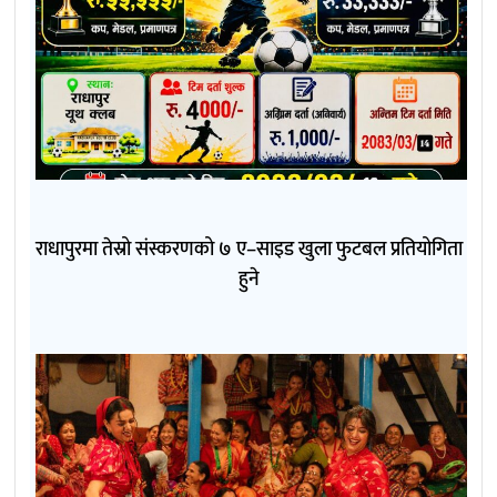
राधापुरमा तेस्रो संस्करणको ७ ए–साइड खुला फुटबल प्रतियोगिता
हुने