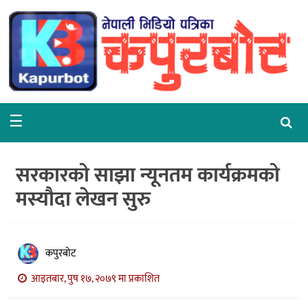
गृहपृष्ठ
समाचार
राजनीति
☰
समाज
वरपर
सरकारको साझा न्यूनतम कार्यक्रमको
शिक्षा
मस्यौदा लेखन सुरु
आर्थिक
विचार
कपुरबोट
अन्तर्वार्ता
आइतबार, पुष १७, २०७९ मा प्रकाशित