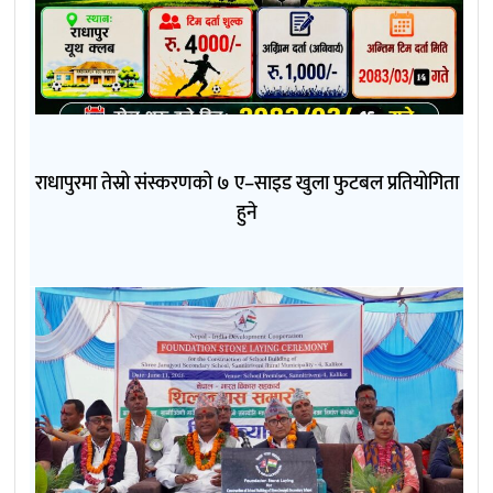
राधापुरमा तेस्रो संस्करणको ७ ए–साइड खुला फुटबल प्रतियोगिता
हुने