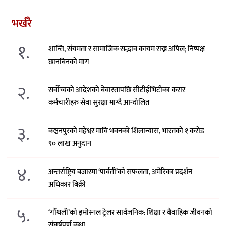
भर्खरै
१.
शान्ति, संयमता र सामाजिक सद्भाव कायम राख्न अपिल; निष्पक्ष
छानबिनको माग
२.
सर्वोच्चको आदेशको बेवास्तापछि सीटीईभिटीका करार
कर्मचारीहरु सेवा सुरक्षा माग्दै आन्दोलित
३.
कञ्चनपुरको महेश्वर मावि भवनको शिलान्यास, भारतको १ करोड
९० लाख अनुदान
४.
अन्तर्राष्ट्रिय बजारमा ‘पार्वती’को सफलता, अमेरिका प्रदर्शन
अधिकार बिक्री
५.
‘गौँथली’को इमोस्नल ट्रेलर सार्वजनिक: शिक्षा र वैवाहिक जीवनको
संघर्षपूर्ण कथा