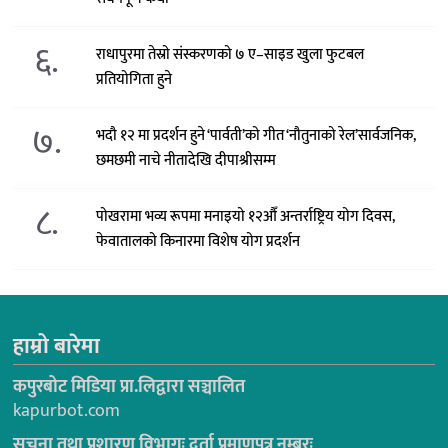
६.
राधापुरमा तेस्रो संस्करणको ७ ए–साइड खुला फुटबल
प्रतियोगिता हुने
७.
भदौ १२ मा प्रदर्शन हुने ‘पार्वती’को गीत ‘नौतुनाको रेल’सार्वजनिक,
छमछमी नाचे नीतादेखि दीपाश्रीसम्म
८.
पोखरामा भव्य रूपमा मनाइयो १२औँ अन्तर्राष्ट्रिय योग दिवस,
फेवातालको किनारमा विशेष योग प्रदर्शन
हाम्रो बारेमा
कपुरबोट मिडिया प्रा.लिद्वारा सञ्चालित
kapurbot.com
सूचना तथा प्रशारण विभागः दर्ता प्रमाणपत्र नम्बरः