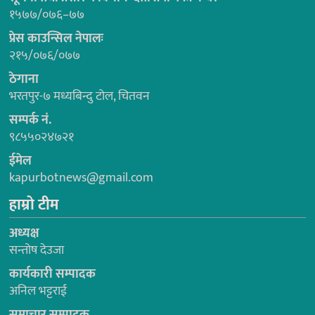
१५७७/०७६–७७
प्रेस काउन्सिल नेपालः
२१५/०७६/०७७
ठेगाना
भरतपुर-७ मध्यबिन्दु टोल, चितवन
सम्पर्क नं.
९८५५०२४७२१
ईमेल
kapurbotnews@gmail.com
हाम्रो टीम
अध्यक्ष
सन्तोष देउजा
कार्यकारी सम्पादक
अनिल भट्टराई
समाचार सम्पादक