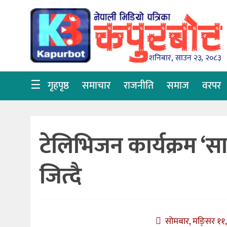
गृहपृष्ठ
समाचार
शनिबार, साउन २३, २०८३
राजनीति
☰
गृहपृष्ठ
समाचार
राजनीति
समाज
वरपर
समाज
वरपर
टेलिभिजन कार्यक्रम ‘सा
शिक्षा
आर्थिक
जित्दै
विचार
अन्तर्वार्ता
सोमबार, मङि्सर ११,