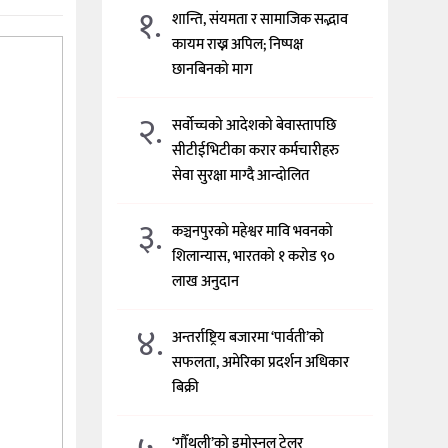
१.
शान्ति, संयमता र सामाजिक सद्भाव
कायम राख्न अपिल; निष्पक्ष
छानबिनको माग
२.
सर्वोच्चको आदेशको बेवास्तापछि
सीटीईभिटीका करार कर्मचारीहरु
सेवा सुरक्षा माग्दै आन्दोलित
३.
कञ्चनपुरको महेश्वर मावि भवनको
शिलान्यास, भारतको १ करोड ९०
लाख अनुदान
४.
अन्तर्राष्ट्रिय बजारमा ‘पार्वती’को
सफलता, अमेरिका प्रदर्शन अधिकार
बिक्री
‘गौँथली’को इमोस्नल ट्रेलर