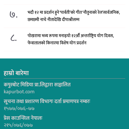
७.
भदौ १२ मा प्रदर्शन हुने ‘पार्वती’को गीत ‘नौतुनाको रेल’सार्वजनिक,
छमछमी नाचे नीतादेखि दीपाश्रीसम्म
८.
पोखरामा भव्य रूपमा मनाइयो १२औँ अन्तर्राष्ट्रिय योग दिवस,
फेवातालको किनारमा विशेष योग प्रदर्शन
हाम्रो बारेमा
कपुरबोट मिडिया प्रा.लिद्वारा सञ्चालित
kapurbot.com
सूचना तथा प्रशारण विभागः दर्ता प्रमाणपत्र नम्बरः
१५७७/०७६–७७
प्रेस काउन्सिल नेपालः
२१५/०७६/०७७