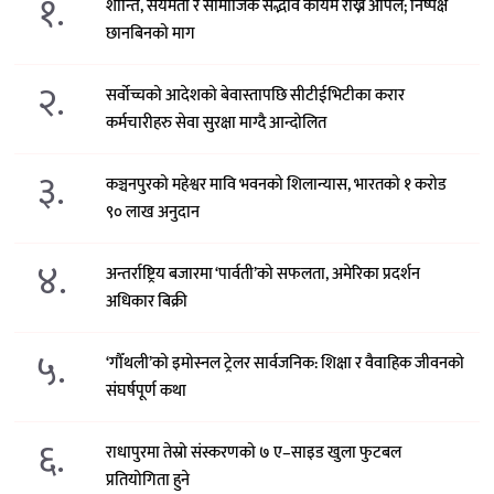
१.
शान्ति, संयमता र सामाजिक सद्भाव कायम राख्न अपिल; निष्पक्ष
छानबिनको माग
२.
सर्वोच्चको आदेशको बेवास्तापछि सीटीईभिटीका करार
कर्मचारीहरु सेवा सुरक्षा माग्दै आन्दोलित
३.
कञ्चनपुरको महेश्वर मावि भवनको शिलान्यास, भारतको १ करोड
९० लाख अनुदान
४.
अन्तर्राष्ट्रिय बजारमा ‘पार्वती’को सफलता, अमेरिका प्रदर्शन
अधिकार बिक्री
५.
‘गौँथली’को इमोस्नल ट्रेलर सार्वजनिक: शिक्षा र वैवाहिक जीवनको
संघर्षपूर्ण कथा
६.
राधापुरमा तेस्रो संस्करणको ७ ए–साइड खुला फुटबल
प्रतियोगिता हुने