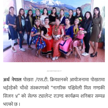
मनोरञ्जन
खेल
प्रविधि
भिडियो
ADVERTISEMENT
अर्थ नेपाल
पोखरा /एस.टी. क्रियशनको आयोजनामा पोखरामा
भईरहेकोे चौथो संस्करणको “नागरिक पश्चिमेली मिस गण्डकी
सिजन ४” को सेल्फ ट्यालेन्ट राउण्ड कार्यक्रम शनिबार सम्पन्न
भएको छ ।