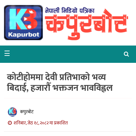
गृहपृष्ठ
समाचार
राजनीति
☰
समाज
वरपर
कोटीहोममा देवी प्रतिभाको भव्य
शिक्षा
बिदाई, हजारौँ भक्तजन भावविह्वल
आर्थिक
विचार
कपुरबोट
अन्तर्वार्ता
शनिबार, जेठ १८, २०८२ मा प्रकाशित