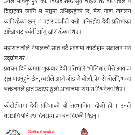
उनले भावकु हुँदै थपे, ‘बिदाई शब्द सुन्नै चाहन्न तर बाध्यताले नै
बिदाईका लागि म मञ्चमा उभिइरहेको छ, मेरा गोडा लगलग
कापिरहेका छन् ।’ महाराजजीले यसो भनिरहँदा देवी प्रतिभाका
आँखाबाट बर्बर्ती आँसु खसिरहेका थिए ।
महाराजजीले नेपालको सात वटै प्रदेशमा कोटीहोम सञ्चालन गर्ने
उद्घोष गरे ।
प्रवचन दिने क्रममा शुक्रबार देवी प्रतिभाले ‘भोलिबाट मेरो आवाज
सुन्न पाउनुहुने छैन, त्यसैले आजै जोड से बोलौँ, प्रेम से बोलौँ’, भन्दा
भक्तजनले हात उठाएर ठूलो आवाजमा ‘राधे राधे’ भनेका थिए ।
कोटीहोममा देवी प्रतिभाको यो सहभागिता दोस्रो हो । उनले
यसअघि पनि १४ दिनसम्म प्रवचन दिएकी थिइन् ।