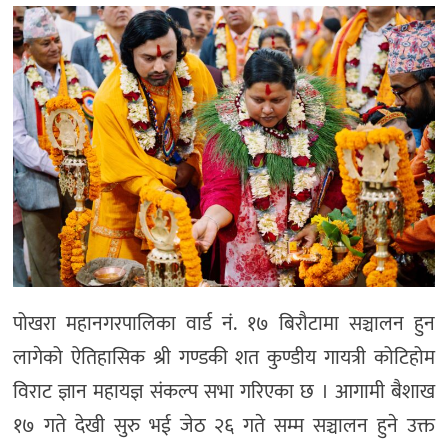
मनोरञ्जन
खेल
प्रविधि
भिडियो
पोखरा महानगरपालिका वार्ड नं. १७ बिरौटामा सञ्चालन हुन
लागेको ऐतिहासिक श्री गण्डकी शत कुण्डीय गायत्री कोटिहोम
विराट ज्ञान महायज्ञ संकल्प सभा गरिएका छ । आगामी बैशाख
१७ गते देखी सुरु भई जेठ २६ गते सम्म सञ्चालन हुने उक्त