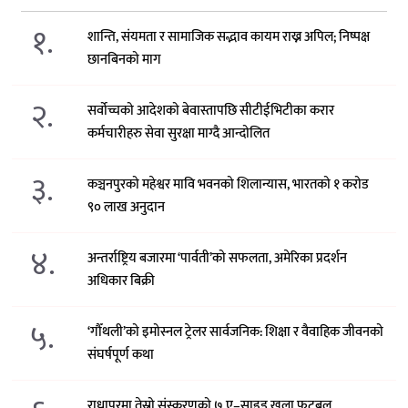
१.
शान्ति, संयमता र सामाजिक सद्भाव कायम राख्न अपिल; निष्पक्ष
छानबिनको माग
२.
सर्वोच्चको आदेशको बेवास्तापछि सीटीईभिटीका करार
कर्मचारीहरु सेवा सुरक्षा माग्दै आन्दोलित
३.
कञ्चनपुरको महेश्वर मावि भवनको शिलान्यास, भारतको १ करोड
९० लाख अनुदान
४.
अन्तर्राष्ट्रिय बजारमा ‘पार्वती’को सफलता, अमेरिका प्रदर्शन
अधिकार बिक्री
५.
‘गौँथली’को इमोस्नल ट्रेलर सार्वजनिक: शिक्षा र वैवाहिक जीवनको
संघर्षपूर्ण कथा
राधापुरमा तेस्रो संस्करणको ७ ए–साइड खुला फुटबल