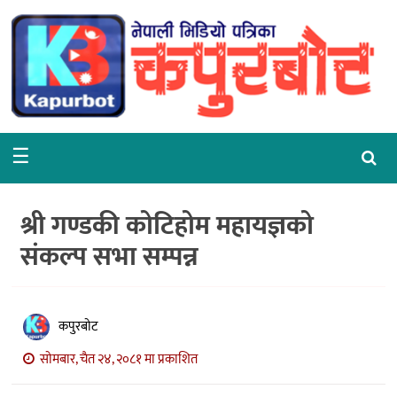
गृहपृष्ठ
समाचार
राजनीति
☰
समाज
वरपर
श्री गण्डकी कोटिहोम महायज्ञको
शिक्षा
संकल्प सभा सम्पन्न
आर्थिक
विचार
कपुरबोट
अन्तर्वार्ता
सोमबार, चैत २४, २०८१ मा प्रकाशित