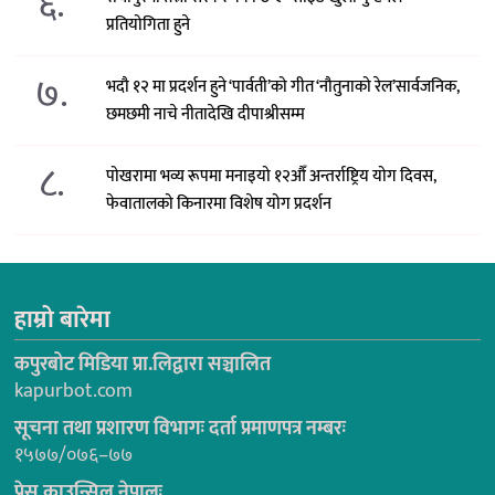
६.
प्रतियोगिता हुने
७.
भदौ १२ मा प्रदर्शन हुने ‘पार्वती’को गीत ‘नौतुनाको रेल’सार्वजनिक,
छमछमी नाचे नीतादेखि दीपाश्रीसम्म
८.
पोखरामा भव्य रूपमा मनाइयो १२औँ अन्तर्राष्ट्रिय योग दिवस,
फेवातालको किनारमा विशेष योग प्रदर्शन
हाम्रो बारेमा
कपुरबोट मिडिया प्रा.लिद्वारा सञ्चालित
kapurbot.com
सूचना तथा प्रशारण विभागः दर्ता प्रमाणपत्र नम्बरः
१५७७/०७६–७७
प्रेस काउन्सिल नेपालः