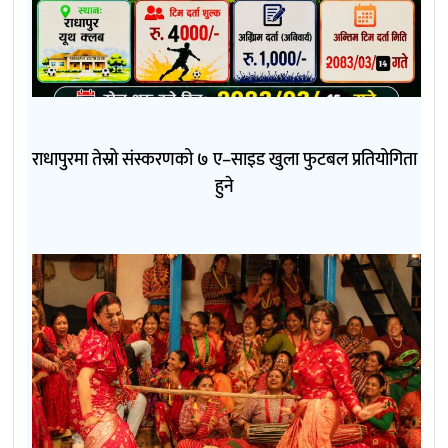
राधापुरमा तेस्रो संस्करणको ७ ए–साइड खुला फुटबल प्रतियोगिता
हुने