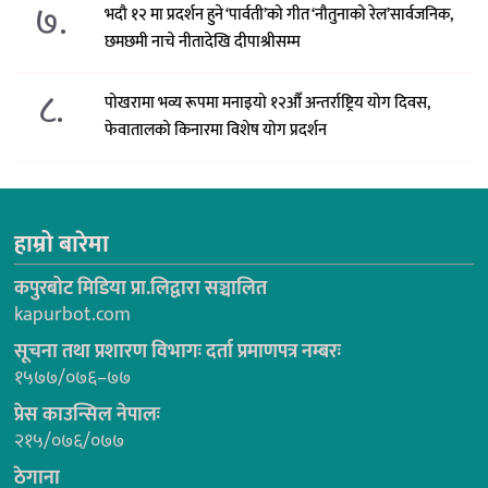
७.
भदौ १२ मा प्रदर्शन हुने ‘पार्वती’को गीत ‘नौतुनाको रेल’सार्वजनिक,
छमछमी नाचे नीतादेखि दीपाश्रीसम्म
८.
पोखरामा भव्य रूपमा मनाइयो १२औँ अन्तर्राष्ट्रिय योग दिवस,
फेवातालको किनारमा विशेष योग प्रदर्शन
हाम्रो बारेमा
कपुरबोट मिडिया प्रा.लिद्वारा सञ्चालित
kapurbot.com
सूचना तथा प्रशारण विभागः दर्ता प्रमाणपत्र नम्बरः
१५७७/०७६–७७
प्रेस काउन्सिल नेपालः
२१५/०७६/०७७
ठेगाना