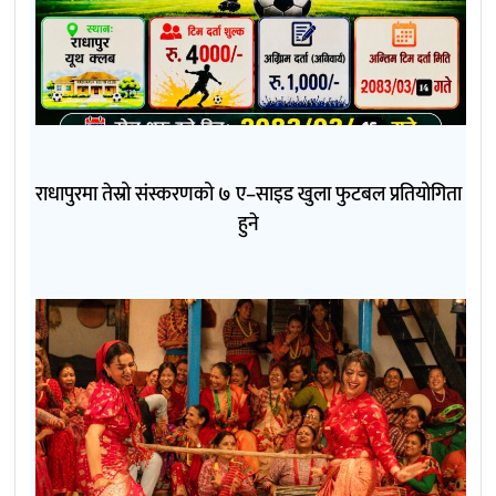
राधापुरमा तेस्रो संस्करणको ७ ए–साइड खुला फुटबल प्रतियोगिता
हुने