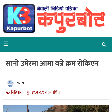
गृहपृष्ठ
समाचार
राजनीति
☰
समाज
वरपर
सानो उमेरमा आमा बन्ने क्रम रोकिएन
शिक्षा
आर्थिक
रासस
विचार
बिहिबार, फागुन ११, २०७९ मा प्रकाशित
अन्तर्वार्ता