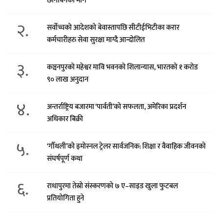
छानबिनको माग
२.
सर्वोच्चको आदेशको बेवास्तापछि सीटीईभिटीका करार
कर्मचारीहरु सेवा सुरक्षा माग्दै आन्दोलित
३.
कञ्चनपुरको महेश्वर मावि भवनको शिलान्यास, भारतको १ करोड
९० लाख अनुदान
४.
अन्तर्राष्ट्रिय बजारमा ‘पार्वती’को सफलता, अमेरिका प्रदर्शन
अधिकार बिक्री
५.
‘गौँथली’को इमोस्नल ट्रेलर सार्वजनिक: शिक्षा र वैवाहिक जीवनको
संघर्षपूर्ण कथा
६.
राधापुरमा तेस्रो संस्करणको ७ ए–साइड खुला फुटबल
प्रतियोगिता हुने