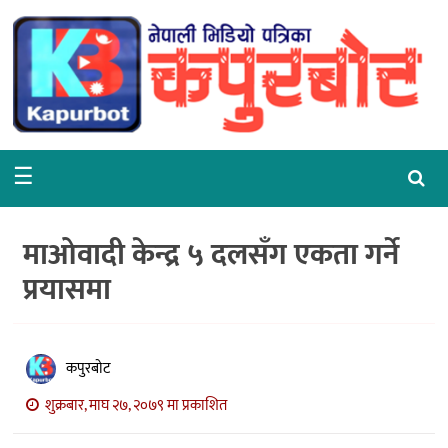
गृहपृष्ठ
समाचार
राजनीति
☰
समाज
वरपर
माओवादी केन्द्र ५ दलसँग एकता गर्ने
शिक्षा
प्रयासमा
आर्थिक
विचार
कपुरबोट
अन्तर्वार्ता
शुक्रबार, माघ २७, २०७९ मा प्रकाशित