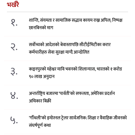
भर्खरै
१.
शान्ति, संयमता र सामाजिक सद्भाव कायम राख्न अपिल; निष्पक्ष
छानबिनको माग
२.
सर्वोच्चको आदेशको बेवास्तापछि सीटीईभिटीका करार
कर्मचारीहरु सेवा सुरक्षा माग्दै आन्दोलित
३.
कञ्चनपुरको महेश्वर मावि भवनको शिलान्यास, भारतको १ करोड
९० लाख अनुदान
४.
अन्तर्राष्ट्रिय बजारमा ‘पार्वती’को सफलता, अमेरिका प्रदर्शन
अधिकार बिक्री
५.
‘गौँथली’को इमोस्नल ट्रेलर सार्वजनिक: शिक्षा र वैवाहिक जीवनको
संघर्षपूर्ण कथा