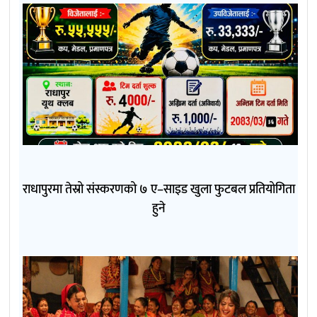
राधापुरमा तेस्रो संस्करणको ७ ए–साइड खुला फुटबल प्रतियोगिता
हुने