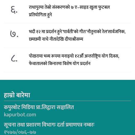
६.
राधापुरमा तेस्रो संस्करणको ७ ए–साइड खुला फुटबल
प्रतियोगिता हुने
७.
भदौ १२ मा प्रदर्शन हुने ‘पार्वती’को गीत ‘नौतुनाको रेल’सार्वजनिक,
छमछमी नाचे नीतादेखि दीपाश्रीसम्म
८.
पोखरामा भव्य रूपमा मनाइयो १२औँ अन्तर्राष्ट्रिय योग दिवस,
फेवातालको किनारमा विशेष योग प्रदर्शन
हाम्रो बारेमा
कपुरबोट मिडिया प्रा.लिद्वारा सञ्चालित
kapurbot.com
सूचना तथा प्रशारण विभागः दर्ता प्रमाणपत्र नम्बरः
१५७७/०७६–७७