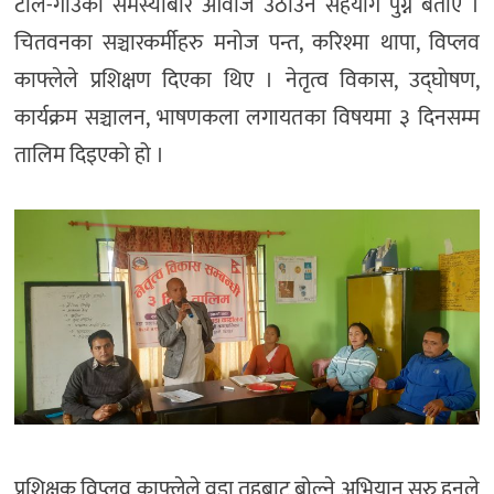
टोल-गाउँका समस्याबारे आवाज उठाउन सहयोग पुग्ने बताए ।
चितवनका सञ्चारकर्मीहरु मनोज पन्त, करिश्मा थापा, विप्लव
काफ्लेले प्रशिक्षण दिएका थिए । नेतृत्व विकास, उद्घोषण,
कार्यक्रम सञ्चालन, भाषणकला लगायतका विषयमा ३ दिनसम्म
तालिम दिइएको हो ।
प्रशिक्षक विप्लव काफ्लेले वडा तहबाट बोल्ने अभियान सुरु हुनुले