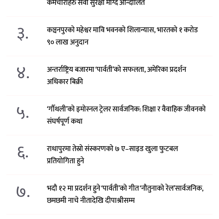
कर्मचारीहरु सेवा सुरक्षा माग्दै आन्दोलित
३.
कञ्चनपुरको महेश्वर मावि भवनको शिलान्यास, भारतको १ करोड
९० लाख अनुदान
४.
अन्तर्राष्ट्रिय बजारमा ‘पार्वती’को सफलता, अमेरिका प्रदर्शन
अधिकार बिक्री
५.
‘गौँथली’को इमोस्नल ट्रेलर सार्वजनिक: शिक्षा र वैवाहिक जीवनको
संघर्षपूर्ण कथा
६.
राधापुरमा तेस्रो संस्करणको ७ ए–साइड खुला फुटबल
प्रतियोगिता हुने
७.
भदौ १२ मा प्रदर्शन हुने ‘पार्वती’को गीत ‘नौतुनाको रेल’सार्वजनिक,
छमछमी नाचे नीतादेखि दीपाश्रीसम्म