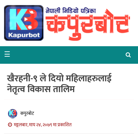
गृहपृष्ठ
समाचार
राजनीति
☰
समाज
वरपर
खैरहनी-९ ले दियो महिलाहरुलाई
शिक्षा
नेतृत्व विकास तालिम
आर्थिक
विचार
कपुरबोट
अन्तर्वार्ता
मङ्गलबार, माघ २४, २०७९ मा प्रकाशित