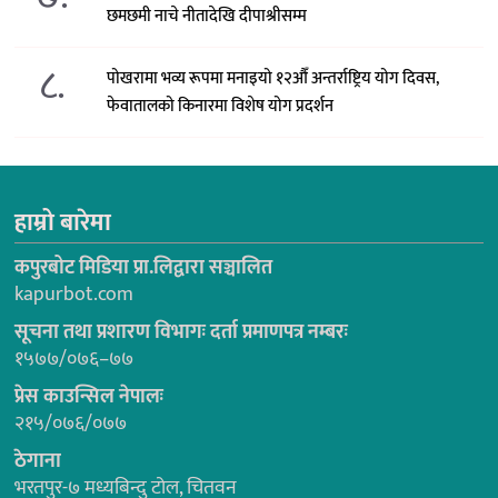
छमछमी नाचे नीतादेखि दीपाश्रीसम्म
८.
पोखरामा भव्य रूपमा मनाइयो १२औँ अन्तर्राष्ट्रिय योग दिवस,
फेवातालको किनारमा विशेष योग प्रदर्शन
हाम्रो बारेमा
कपुरबोट मिडिया प्रा.लिद्वारा सञ्चालित
kapurbot.com
सूचना तथा प्रशारण विभागः दर्ता प्रमाणपत्र नम्बरः
१५७७/०७६–७७
प्रेस काउन्सिल नेपालः
२१५/०७६/०७७
ठेगाना
भरतपुर-७ मध्यबिन्दु टोल, चितवन