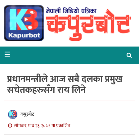
गृहपृष्ठ
समाचार
राजनीति
☰
समाज
वरपर
प्रधानमन्त्रीले आज सबै दलका प्रमुख
शिक्षा
सचेतकहरुसँग राय लिने
आर्थिक
विचार
कपुरबोट
अन्तर्वार्ता
सोमबार, माघ २३, २०७९ मा प्रकाशित