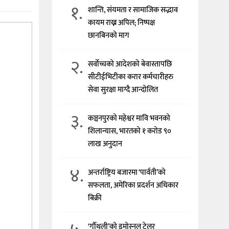
१.
शान्ति, संयमता र सामाजिक सद्भाव
कायम राख्न अपिल; निष्पक्ष
छानबिनको माग
२.
सर्वोच्चको आदेशको बेवास्तापछि
सीटीईभिटीका करार कर्मचारीहरु
सेवा सुरक्षा माग्दै आन्दोलित
३.
कञ्चनपुरको महेश्वर मावि भवनको
शिलान्यास, भारतको १ करोड ९०
लाख अनुदान
४.
अन्तर्राष्ट्रिय बजारमा ‘पार्वती’को
सफलता, अमेरिका प्रदर्शन अधिकार
बिक्री
‘गौँथली’को इमोस्नल ट्रेलर