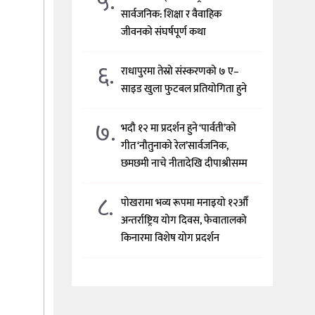
५.
सार्वजनिक: शिक्षा र वैवाहिक
जीवनको संघर्षपूर्ण कथा
६.
राधापुरमा तेस्रो संस्करणको ७ ए–
साइड खुला फुटबल प्रतियोगिता हुने
७.
भदौ १२ मा प्रदर्शन हुने ‘पार्वती’को
गीत ‘नौतुनाको रेल’सार्वजनिक,
छमछमी नाचे नीतादेखि दीपाश्रीसम्म
८.
पोखरामा भव्य रूपमा मनाइयो १२औँ
अन्तर्राष्ट्रिय योग दिवस, फेवातालको
किनारमा विशेष योग प्रदर्शन