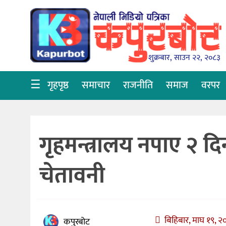
गृहपृष्ठ
समाचार
शुक्रबार, साउन २२, २०८३
राजनीति
☰
गृहपृष्ठ
समाचार
राजनीति
समाज
वरपर
समाज
वरपर
गृहमन्त्रालय नपाए २ द
शिक्षा
आर्थिक
चेतावनी
विचार
अन्तर्वार्ता
बिहिबार, माघ १९, २
कपुरबोट