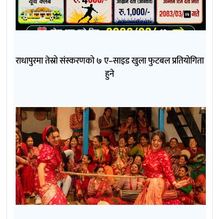
राधापुरमा तेस्रो संस्करणको ७ ए–साइड खुला फुटबल प्रतियोगिता
हुने