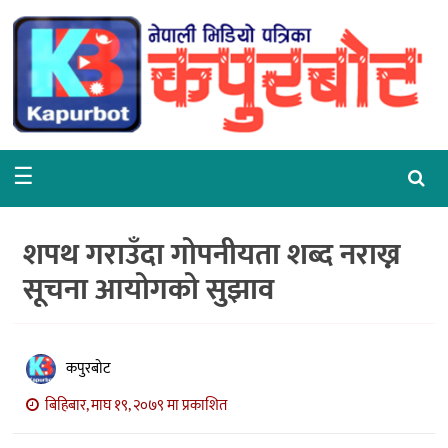
गृहपृष्ठ
समाचार
राजनीति
☰
समाज
वरपर
शपथ गराउँदा गोपनीयता शब्द नराख्न
शिक्षा
सूचना आयोगको सुझाव
आर्थिक
विचार
कपुरबोट
अन्तर्वार्ता
बिहिबार, माघ १९, २०७९ मा प्रकाशित