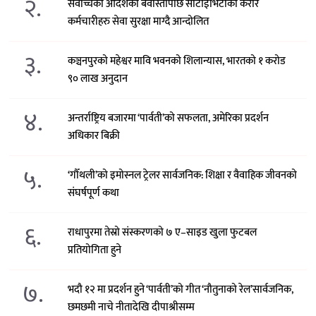
२.
सर्वोच्चको आदेशको बेवास्तापछि सीटीईभिटीका करार
कर्मचारीहरु सेवा सुरक्षा माग्दै आन्दोलित
३.
कञ्चनपुरको महेश्वर मावि भवनको शिलान्यास, भारतको १ करोड
९० लाख अनुदान
४.
अन्तर्राष्ट्रिय बजारमा ‘पार्वती’को सफलता, अमेरिका प्रदर्शन
अधिकार बिक्री
५.
‘गौँथली’को इमोस्नल ट्रेलर सार्वजनिक: शिक्षा र वैवाहिक जीवनको
संघर्षपूर्ण कथा
६.
राधापुरमा तेस्रो संस्करणको ७ ए–साइड खुला फुटबल
प्रतियोगिता हुने
७.
भदौ १२ मा प्रदर्शन हुने ‘पार्वती’को गीत ‘नौतुनाको रेल’सार्वजनिक,
छमछमी नाचे नीतादेखि दीपाश्रीसम्म