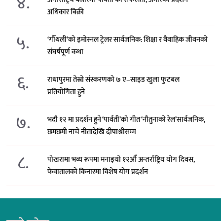
४.
अधिकार बिक्री
५.
‘गौँथली’को इमोस्नल ट्रेलर सार्वजनिक: शिक्षा र वैवाहिक जीवनको
संघर्षपूर्ण कथा
६.
राधापुरमा तेस्रो संस्करणको ७ ए–साइड खुला फुटबल
प्रतियोगिता हुने
७.
भदौ १२ मा प्रदर्शन हुने ‘पार्वती’को गीत ‘नौतुनाको रेल’सार्वजनिक,
छमछमी नाचे नीतादेखि दीपाश्रीसम्म
८.
पोखरामा भव्य रूपमा मनाइयो १२औँ अन्तर्राष्ट्रिय योग दिवस,
फेवातालको किनारमा विशेष योग प्रदर्शन