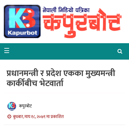
गृहपृष्ठ
समाचार
राजनीति
☰
समाज
वरपर
प्रधानमन्त्री र प्रदेश एकका मुख्यमन्त्री
शिक्षा
कार्कीबीच भेटवार्ता
आर्थिक
विचार
कपुरबोट
अन्तर्वार्ता
बुधबार, माघ १८, २०७९ मा प्रकाशित