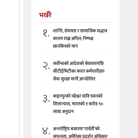
भर्खरै
१.
शान्ति, संयमता र सामाजिक सद्भाव
कायम राख्न अपिल; निष्पक्ष
छानबिनको माग
२.
सर्वोच्चको आदेशको बेवास्तापछि
सीटीईभिटीका करार कर्मचारीहरु
सेवा सुरक्षा माग्दै आन्दोलित
३.
कञ्चनपुरको महेश्वर मावि भवनको
शिलान्यास, भारतको १ करोड ९०
लाख अनुदान
४.
अन्तर्राष्ट्रिय बजारमा ‘पार्वती’को
सफलता, अमेरिका प्रदर्शन अधिकार