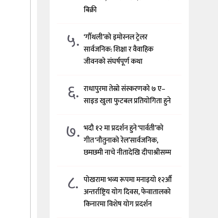
बिक्री
५.
‘गौँथली’को इमोस्नल ट्रेलर
सार्वजनिक: शिक्षा र वैवाहिक
जीवनको संघर्षपूर्ण कथा
६.
राधापुरमा तेस्रो संस्करणको ७ ए–
साइड खुला फुटबल प्रतियोगिता हुने
७.
भदौ १२ मा प्रदर्शन हुने ‘पार्वती’को
गीत ‘नौतुनाको रेल’सार्वजनिक,
छमछमी नाचे नीतादेखि दीपाश्रीसम्म
८.
पोखरामा भव्य रूपमा मनाइयो १२औँ
अन्तर्राष्ट्रिय योग दिवस, फेवातालको
किनारमा विशेष योग प्रदर्शन