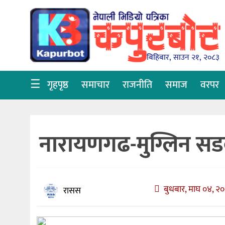
गृहपृष्ठ
समाचार
बिहिबार, साउन २१, २०८३
राजनीति
☰
गृहपृष्ठ
समाचार
राजनीति
समाज
वरपर
समाज
वरपर
नारायणगढ-मुग्लिन सड
शिक्षा
आर्थिक
विचार
बुधबार, माघ ०४, २०
रासस
अन्तर्वार्ता