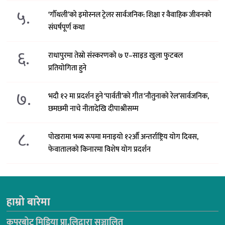
५.
‘गौँथली’को इमोस्नल ट्रेलर सार्वजनिक: शिक्षा र वैवाहिक जीवनको
संघर्षपूर्ण कथा
६.
राधापुरमा तेस्रो संस्करणको ७ ए–साइड खुला फुटबल
प्रतियोगिता हुने
७.
भदौ १२ मा प्रदर्शन हुने ‘पार्वती’को गीत ‘नौतुनाको रेल’सार्वजनिक,
छमछमी नाचे नीतादेखि दीपाश्रीसम्म
८.
पोखरामा भव्य रूपमा मनाइयो १२औँ अन्तर्राष्ट्रिय योग दिवस,
फेवातालको किनारमा विशेष योग प्रदर्शन
हाम्रो बारेमा
कपुरबोट मिडिया प्रा.लिद्वारा सञ्चालित