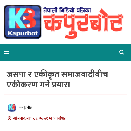
गृहपृष्ठ
समाचार
राजनीति
☰
समाज
वरपर
जसपा र एकीकृत समाजवादीबीच
शिक्षा
एकीकरण गर्ने प्रयास
आर्थिक
विचार
कपुरबोट
अन्तर्वार्ता
सोमबार, माघ ०२, २०७९ मा प्रकाशित