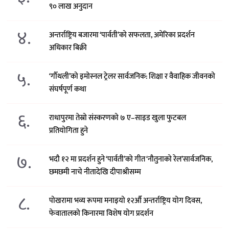
९० लाख अनुदान
४.
अन्तर्राष्ट्रिय बजारमा ‘पार्वती’को सफलता, अमेरिका प्रदर्शन
अधिकार बिक्री
५.
‘गौँथली’को इमोस्नल ट्रेलर सार्वजनिक: शिक्षा र वैवाहिक जीवनको
संघर्षपूर्ण कथा
६.
राधापुरमा तेस्रो संस्करणको ७ ए–साइड खुला फुटबल
प्रतियोगिता हुने
७.
भदौ १२ मा प्रदर्शन हुने ‘पार्वती’को गीत ‘नौतुनाको रेल’सार्वजनिक,
छमछमी नाचे नीतादेखि दीपाश्रीसम्म
८.
पोखरामा भव्य रूपमा मनाइयो १२औँ अन्तर्राष्ट्रिय योग दिवस,
फेवातालको किनारमा विशेष योग प्रदर्शन