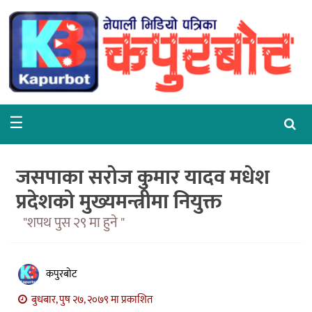
गृहपृष्ठ
समाचार
राजनीति
☰
समाज
वरपर
जसपाका सरोज कुमार यादव मधेश
शिक्षा
प्रदेशको मुख्यमन्त्रीमा नियुक्त
"शपथ पुस २९ मा हुने "
आर्थिक
विचार
कपुरबोट
अन्तर्वार्ता
बुधबार, पुष २७, २०७९ मा प्रकाशित