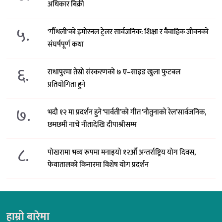
अधिकार बिक्री
५.
‘गौँथली’को इमोस्नल ट्रेलर सार्वजनिक: शिक्षा र वैवाहिक जीवनको
संघर्षपूर्ण कथा
६.
राधापुरमा तेस्रो संस्करणको ७ ए–साइड खुला फुटबल
प्रतियोगिता हुने
७.
भदौ १२ मा प्रदर्शन हुने ‘पार्वती’को गीत ‘नौतुनाको रेल’सार्वजनिक,
छमछमी नाचे नीतादेखि दीपाश्रीसम्म
८.
पोखरामा भव्य रूपमा मनाइयो १२औँ अन्तर्राष्ट्रिय योग दिवस,
फेवातालको किनारमा विशेष योग प्रदर्शन
हाम्रो बारेमा