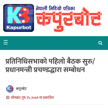
गृहपृष्ठ
समाचार
राजनीति
☰
समाज
वरपर
प्रतिनिधिसभाको पहिलो बैठक सुरु/
शिक्षा
प्रधानमन्त्री प्रचण्डद्धारा सम्बोधन
आर्थिक
विचार
कपुरबोट
अन्तर्वार्ता
सोमबार, पुष २५, २०७९ मा प्रकाशित