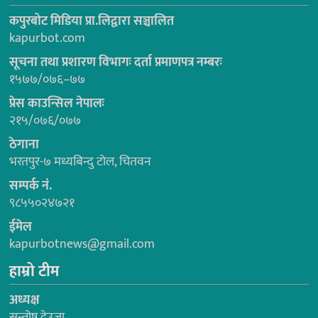
कपुरबोट मिडिया प्रा.लिद्वारा सञ्चालित
kapurbot.com
सूचना तथा प्रशारण विभागः दर्ता प्रमाणपत्र नम्बरः
१५७७/०७६–७७
प्रेस काउन्सिल नेपालः
२१५/०७६/०७७
ठेगाना
भरतपुर-७ मध्यबिन्दु टोल, चितवन
सम्पर्क नं.
९८५५०२४७२१
ईमेल
kapurbotnews@gmail.com
हाम्रो टीम
अध्यक्ष
सन्तोष देउजा