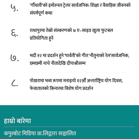
५.
‘गौँथली’को इमोस्नल ट्रेलर सार्वजनिक: शिक्षा र वैवाहिक जीवनको
संघर्षपूर्ण कथा
६.
राधापुरमा तेस्रो संस्करणको ७ ए–साइड खुला फुटबल
प्रतियोगिता हुने
७.
भदौ १२ मा प्रदर्शन हुने ‘पार्वती’को गीत ‘नौतुनाको रेल’सार्वजनिक,
छमछमी नाचे नीतादेखि दीपाश्रीसम्म
८.
पोखरामा भव्य रूपमा मनाइयो १२औँ अन्तर्राष्ट्रिय योग दिवस,
फेवातालको किनारमा विशेष योग प्रदर्शन
हाम्रो बारेमा
कपुरबोट मिडिया प्रा.लिद्वारा सञ्चालित