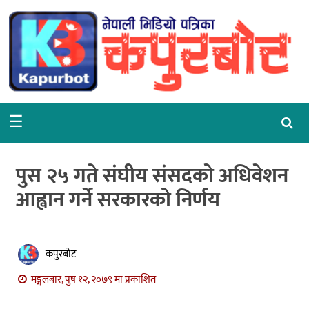
गृहपृष्ठ
समाचार
राजनीति
☰
समाज
वरपर
पुस २५ गते संघीय संसदको अधिवेशन
शिक्षा
आह्वान गर्ने सरकारको निर्णय
आर्थिक
विचार
कपुरबोट
अन्तर्वार्ता
मङ्गलबार, पुष १२, २०७९ मा प्रकाशित