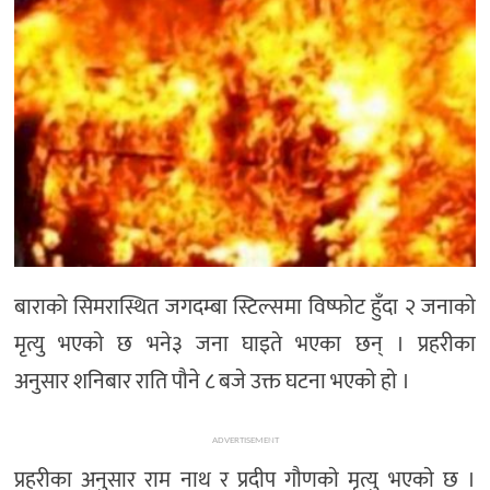
मनोरञ्जन
खेल
प्रविधि
भिडियो
बाराको सिमरास्थित जगदम्बा स्टिल्समा विष्फोट हुँदा २ जनाकाे
मृत्यु भएकाे छ भने३ जना घाइते भएका छन् । प्रहरीका
अनुसार शनिबार राति पौने ८ बजे उक्त घटना भएकाे हाे ।
ADVERTISEMENT
प्रहरीका अनुसार राम नाथ र प्रदीप गौणकाे मृत्यु भएकाे छ ।