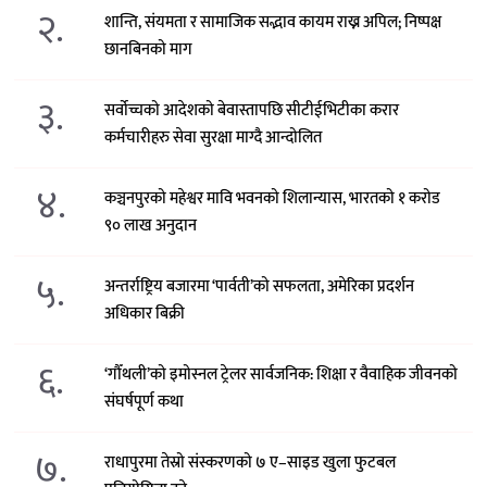
२.
शान्ति, संयमता र सामाजिक सद्भाव कायम राख्न अपिल; निष्पक्ष
छानबिनको माग
३.
सर्वोच्चको आदेशको बेवास्तापछि सीटीईभिटीका करार
कर्मचारीहरु सेवा सुरक्षा माग्दै आन्दोलित
४.
कञ्चनपुरको महेश्वर मावि भवनको शिलान्यास, भारतको १ करोड
९० लाख अनुदान
५.
अन्तर्राष्ट्रिय बजारमा ‘पार्वती’को सफलता, अमेरिका प्रदर्शन
अधिकार बिक्री
६.
‘गौँथली’को इमोस्नल ट्रेलर सार्वजनिक: शिक्षा र वैवाहिक जीवनको
संघर्षपूर्ण कथा
७.
राधापुरमा तेस्रो संस्करणको ७ ए–साइड खुला फुटबल