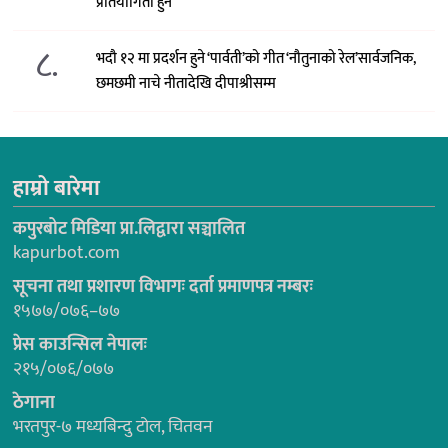
प्रतियोगिता हुने
८.
भदौ १२ मा प्रदर्शन हुने ‘पार्वती’को गीत ‘नौतुनाको रेल’सार्वजनिक,
छमछमी नाचे नीतादेखि दीपाश्रीसम्म
हाम्रो बारेमा
कपुरबोट मिडिया प्रा.लिद्वारा सञ्चालित
kapurbot.com
सूचना तथा प्रशारण विभागः दर्ता प्रमाणपत्र नम्बरः
१५७७/०७६–७७
प्रेस काउन्सिल नेपालः
२१५/०७६/०७७
ठेगाना
भरतपुर-७ मध्यबिन्दु टोल, चितवन