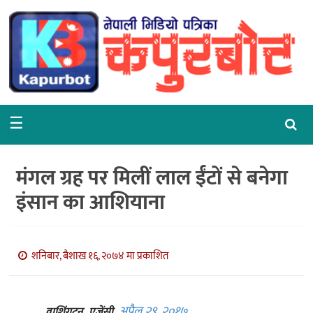
गृहपृष्ठ
समाचार
राजनीति
☰
समाज
वरपर
मंगल ग्रह पर मिलीं लाल ईंटों से बनेगा
शिक्षा
इंसान का आशियाना
आर्थिक
विचार
शनिबार, बैशाख १६, २०७४ मा प्रकाशित
अन्तर्वार्ता
अप्रैल २९, २०१७
वाशिंगटन, एजेंसी,