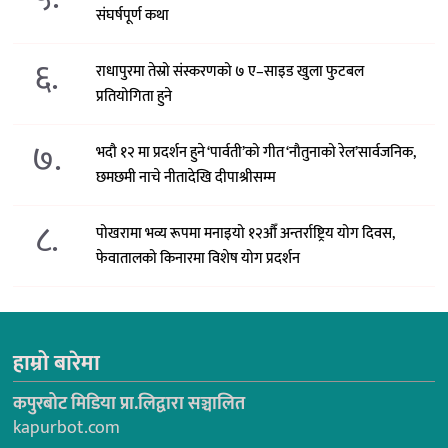
संघर्षपूर्ण कथा
६.
राधापुरमा तेस्रो संस्करणको ७ ए–साइड खुला फुटबल
प्रतियोगिता हुने
७.
भदौ १२ मा प्रदर्शन हुने ‘पार्वती’को गीत ‘नौतुनाको रेल’सार्वजनिक,
छमछमी नाचे नीतादेखि दीपाश्रीसम्म
८.
पोखरामा भव्य रूपमा मनाइयो १२औँ अन्तर्राष्ट्रिय योग दिवस,
फेवातालको किनारमा विशेष योग प्रदर्शन
हाम्रो बारेमा
कपुरबोट मिडिया प्रा.लिद्वारा सञ्चालित
kapurbot.com