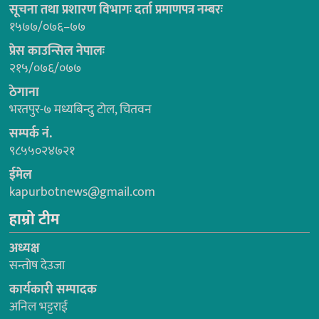
सूचना तथा प्रशारण विभागः दर्ता प्रमाणपत्र नम्बरः
१५७७/०७६–७७
प्रेस काउन्सिल नेपालः
२१५/०७६/०७७
ठेगाना
भरतपुर-७ मध्यबिन्दु टोल, चितवन
सम्पर्क नं.
९८५५०२४७२१
ईमेल
kapurbotnews@gmail.com
हाम्रो टीम
अध्यक्ष
सन्तोष देउजा
कार्यकारी सम्पादक
अनिल भट्टराई