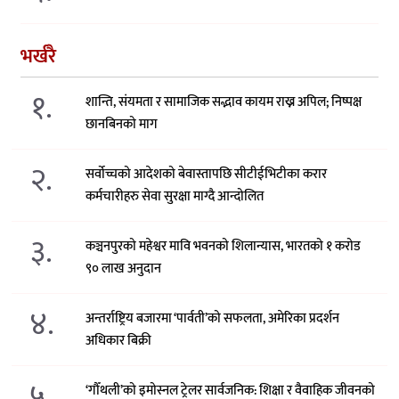
भर्खरै
१.
शान्ति, संयमता र सामाजिक सद्भाव कायम राख्न अपिल; निष्पक्ष
छानबिनको माग
२.
सर्वोच्चको आदेशको बेवास्तापछि सीटीईभिटीका करार
कर्मचारीहरु सेवा सुरक्षा माग्दै आन्दोलित
३.
कञ्चनपुरको महेश्वर मावि भवनको शिलान्यास, भारतको १ करोड
९० लाख अनुदान
४.
अन्तर्राष्ट्रिय बजारमा ‘पार्वती’को सफलता, अमेरिका प्रदर्शन
अधिकार बिक्री
५.
‘गौँथली’को इमोस्नल ट्रेलर सार्वजनिक: शिक्षा र वैवाहिक जीवनको