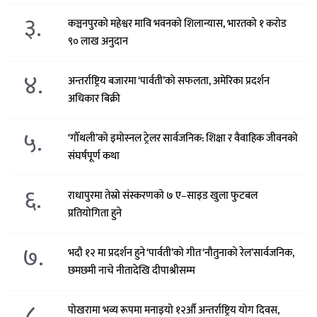
३.
कञ्चनपुरको महेश्वर मावि भवनको शिलान्यास, भारतको १ करोड
९० लाख अनुदान
४.
अन्तर्राष्ट्रिय बजारमा ‘पार्वती’को सफलता, अमेरिका प्रदर्शन
अधिकार बिक्री
५.
‘गौँथली’को इमोस्नल ट्रेलर सार्वजनिक: शिक्षा र वैवाहिक जीवनको
संघर्षपूर्ण कथा
६.
राधापुरमा तेस्रो संस्करणको ७ ए–साइड खुला फुटबल
प्रतियोगिता हुने
७.
भदौ १२ मा प्रदर्शन हुने ‘पार्वती’को गीत ‘नौतुनाको रेल’सार्वजनिक,
छमछमी नाचे नीतादेखि दीपाश्रीसम्म
८.
पोखरामा भव्य रूपमा मनाइयो १२औँ अन्तर्राष्ट्रिय योग दिवस,