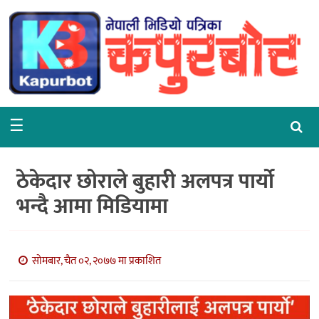
गृहपृष्ठ
समाचार
राजनीति
☰
समाज
वरपर
ठेकेदार छोराले बुहारी अलपत्र पार्यो
शिक्षा
भन्दै आमा मिडियामा
आर्थिक
विचार
सोमबार, चैत ०२, २०७७ मा प्रकाशित
अन्तर्वार्ता