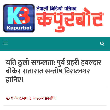
गृहपृष्ठ
समाचार
राजनीति
☰
समाज
वरपर
यति ठुलो सफलता: पुर्व प्रहरी हवल्दार
शिक्षा
बोकेर रातारात सन्तोष विराटनगर
हानिए।
आर्थिक
विचार
शनिबार, माघ ०३, २०७७ मा प्रकाशित
अन्तर्वार्ता