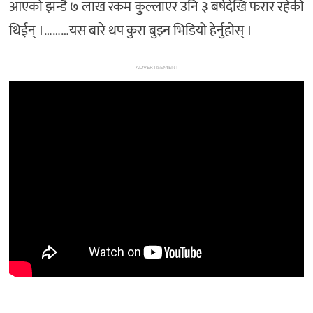
आएको झन्डै ७ लाख रकम कुल्लाएर उनि ३ बर्षदेखि फरार रहेकी
थिईन् ।………यस बारे थप कुरा बुझ्न भिडियो हेर्नुहोस् ।
ADVERTISEMENT