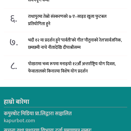
संघर्षपूर्ण कथा
६.
राधापुरमा तेस्रो संस्करणको ७ ए–साइड खुला फुटबल
प्रतियोगिता हुने
७.
भदौ १२ मा प्रदर्शन हुने ‘पार्वती’को गीत ‘नौतुनाको रेल’सार्वजनिक,
छमछमी नाचे नीतादेखि दीपाश्रीसम्म
८.
पोखरामा भव्य रूपमा मनाइयो १२औँ अन्तर्राष्ट्रिय योग दिवस,
फेवातालको किनारमा विशेष योग प्रदर्शन
हाम्रो बारेमा
कपुरबोट मिडिया प्रा.लिद्वारा सञ्चालित
kapurbot.com
सूचना तथा प्रशारण विभागः दर्ता प्रमाणपत्र नम्बरः