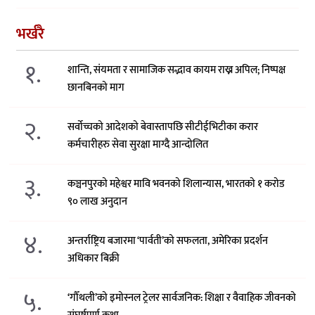
भर्खरै
१.
शान्ति, संयमता र सामाजिक सद्भाव कायम राख्न अपिल; निष्पक्ष
छानबिनको माग
२.
सर्वोच्चको आदेशको बेवास्तापछि सीटीईभिटीका करार
कर्मचारीहरु सेवा सुरक्षा माग्दै आन्दोलित
३.
कञ्चनपुरको महेश्वर मावि भवनको शिलान्यास, भारतको १ करोड
९० लाख अनुदान
४.
अन्तर्राष्ट्रिय बजारमा ‘पार्वती’को सफलता, अमेरिका प्रदर्शन
अधिकार बिक्री
५.
‘गौँथली’को इमोस्नल ट्रेलर सार्वजनिक: शिक्षा र वैवाहिक जीवनको