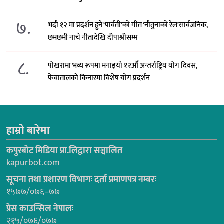
७.
भदौ १२ मा प्रदर्शन हुने ‘पार्वती’को गीत ‘नौतुनाको रेल’सार्वजनिक,
छमछमी नाचे नीतादेखि दीपाश्रीसम्म
८.
पोखरामा भव्य रूपमा मनाइयो १२औँ अन्तर्राष्ट्रिय योग दिवस,
फेवातालको किनारमा विशेष योग प्रदर्शन
हाम्रो बारेमा
कपुरबोट मिडिया प्रा.लिद्वारा सञ्चालित
kapurbot.com
सूचना तथा प्रशारण विभागः दर्ता प्रमाणपत्र नम्बरः
१५७७/०७६–७७
प्रेस काउन्सिल नेपालः
२१५/०७६/०७७