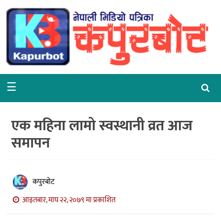
गृहपृष्ठ
समाचार
राजनीति
☰
समाज
वरपर
एक महिना लामो स्वस्थानी व्रत आज
शिक्षा
समापन
आर्थिक
विचार
कपुरबोट
अन्तर्वार्ता
आइतबार, माघ २२, २०७९ मा प्रकाशित