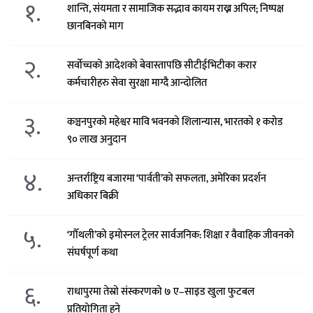
१.
शान्ति, संयमता र सामाजिक सद्भाव कायम राख्न अपिल; निष्पक्ष
छानबिनको माग
२.
सर्वोच्चको आदेशको बेवास्तापछि सीटीईभिटीका करार
कर्मचारीहरु सेवा सुरक्षा माग्दै आन्दोलित
३.
कञ्चनपुरको महेश्वर मावि भवनको शिलान्यास, भारतको १ करोड
९० लाख अनुदान
४.
अन्तर्राष्ट्रिय बजारमा ‘पार्वती’को सफलता, अमेरिका प्रदर्शन
अधिकार बिक्री
५.
‘गौँथली’को इमोस्नल ट्रेलर सार्वजनिक: शिक्षा र वैवाहिक जीवनको
संघर्षपूर्ण कथा
६.
राधापुरमा तेस्रो संस्करणको ७ ए–साइड खुला फुटबल
प्रतियोगिता हुने