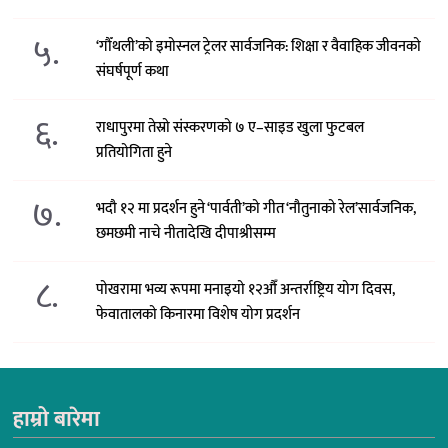
५.
‘गौँथली’को इमोस्नल ट्रेलर सार्वजनिक: शिक्षा र वैवाहिक जीवनको
संघर्षपूर्ण कथा
६.
राधापुरमा तेस्रो संस्करणको ७ ए–साइड खुला फुटबल
प्रतियोगिता हुने
७.
भदौ १२ मा प्रदर्शन हुने ‘पार्वती’को गीत ‘नौतुनाको रेल’सार्वजनिक,
छमछमी नाचे नीतादेखि दीपाश्रीसम्म
८.
पोखरामा भव्य रूपमा मनाइयो १२औँ अन्तर्राष्ट्रिय योग दिवस,
फेवातालको किनारमा विशेष योग प्रदर्शन
हाम्रो बारेमा