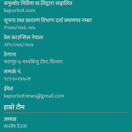
कपुरबोट मिडिया प्रा.लिद्वारा सञ्चालित
kapurbot.com
सूचना तथा प्रशारण विभागः दर्ता प्रमाणपत्र नम्बरः
१५७७/०७६–७७
प्रेस काउन्सिल नेपालः
२१५/०७६/०७७
ठेगाना
भरतपुर-७ मध्यबिन्दु टोल, चितवन
सम्पर्क नं.
९८५५०२४७२१
ईमेल
kapurbotnews@gmail.com
हाम्रो टीम
अध्यक्ष
सन्तोष देउजा