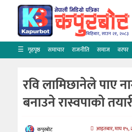
गृहपृष्ठ
समाचार
बिहिबार, साउन २१, २०८३
राजनीति
☰
गृहपृष्ठ
समाचार
राजनीति
समाज
वरपर
समाज
वरपर
रवि लामिछानेले पाए न
शिक्षा
आर्थिक
बनाउने रास्वपाको तयार
विचार
अन्तर्वार्ता
आइतबार, माघ १५, २
कपुरबोट