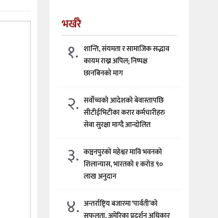
भर्खरै
१.
शान्ति, संयमता र सामाजिक सद्भाव
कायम राख्न अपिल; निष्पक्ष
छानबिनको माग
२.
सर्वोच्चको आदेशको बेवास्तापछि
सीटीईभिटीका करार कर्मचारीहरु
सेवा सुरक्षा माग्दै आन्दोलित
३.
कञ्चनपुरको महेश्वर मावि भवनको
शिलान्यास, भारतको १ करोड ९०
लाख अनुदान
४.
अन्तर्राष्ट्रिय बजारमा ‘पार्वती’को
सफलता, अमेरिका प्रदर्शन अधिकार