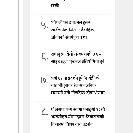
बिक्री
५.
‘गौँथली’को इमोस्नल ट्रेलर
सार्वजनिक: शिक्षा र वैवाहिक
जीवनको संघर्षपूर्ण कथा
६.
राधापुरमा तेस्रो संस्करणको ७ ए–
साइड खुला फुटबल प्रतियोगिता हुने
७.
भदौ १२ मा प्रदर्शन हुने ‘पार्वती’को
गीत ‘नौतुनाको रेल’सार्वजनिक,
छमछमी नाचे नीतादेखि दीपाश्रीसम्म
८.
पोखरामा भव्य रूपमा मनाइयो १२औँ
अन्तर्राष्ट्रिय योग दिवस, फेवातालको
किनारमा विशेष योग प्रदर्शन