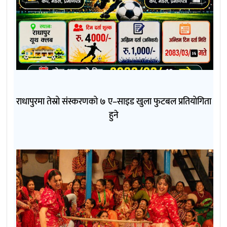
राधापुरमा तेस्रो संस्करणको ७ ए–साइड खुला फुटबल प्रतियोगिता
हुने