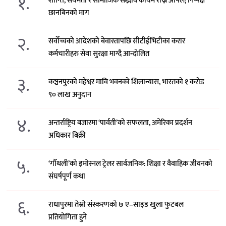
१.
शान्ति, संयमता र सामाजिक सद्भाव कायम राख्न अपिल; निष्पक्ष
छानबिनको माग
२.
सर्वोच्चको आदेशको बेवास्तापछि सीटीईभिटीका करार
कर्मचारीहरु सेवा सुरक्षा माग्दै आन्दोलित
३.
कञ्चनपुरको महेश्वर मावि भवनको शिलान्यास, भारतको १ करोड
९० लाख अनुदान
४.
अन्तर्राष्ट्रिय बजारमा ‘पार्वती’को सफलता, अमेरिका प्रदर्शन
अधिकार बिक्री
५.
‘गौँथली’को इमोस्नल ट्रेलर सार्वजनिक: शिक्षा र वैवाहिक जीवनको
संघर्षपूर्ण कथा
६.
राधापुरमा तेस्रो संस्करणको ७ ए–साइड खुला फुटबल
प्रतियोगिता हुने