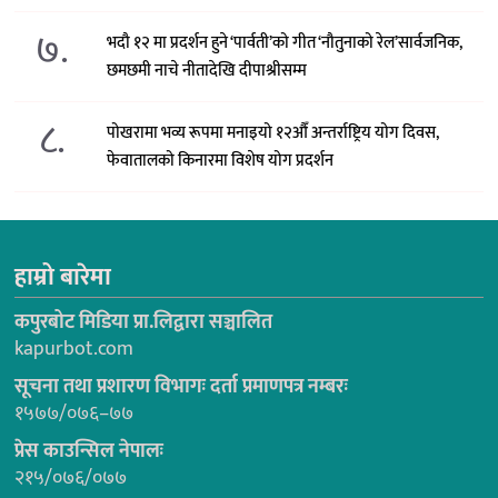
७.
भदौ १२ मा प्रदर्शन हुने ‘पार्वती’को गीत ‘नौतुनाको रेल’सार्वजनिक,
छमछमी नाचे नीतादेखि दीपाश्रीसम्म
८.
पोखरामा भव्य रूपमा मनाइयो १२औँ अन्तर्राष्ट्रिय योग दिवस,
फेवातालको किनारमा विशेष योग प्रदर्शन
हाम्रो बारेमा
कपुरबोट मिडिया प्रा.लिद्वारा सञ्चालित
kapurbot.com
सूचना तथा प्रशारण विभागः दर्ता प्रमाणपत्र नम्बरः
१५७७/०७६–७७
प्रेस काउन्सिल नेपालः
२१५/०७६/०७७