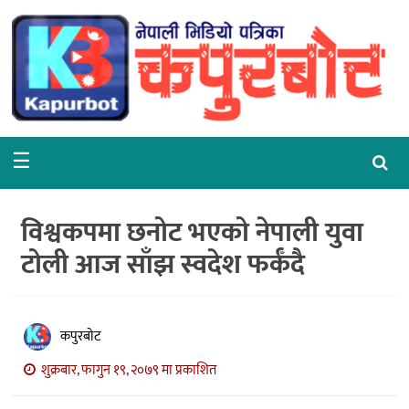
गृहपृष्ठ
समाचार
राजनीति
☰
समाज
वरपर
विश्वकपमा छनोट भएको नेपाली युवा
शिक्षा
टोली आज साँझ स्वदेश फर्कँदै
आर्थिक
विचार
कपुरबोट
अन्तर्वार्ता
शुक्रबार, फागुन १९, २०७९ मा प्रकाशित