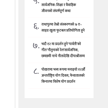
५.
सार्वजनिक: शिक्षा र वैवाहिक
जीवनको संघर्षपूर्ण कथा
६.
राधापुरमा तेस्रो संस्करणको ७ ए–
साइड खुला फुटबल प्रतियोगिता हुने
७.
भदौ १२ मा प्रदर्शन हुने ‘पार्वती’को
गीत ‘नौतुनाको रेल’सार्वजनिक,
छमछमी नाचे नीतादेखि दीपाश्रीसम्म
८.
पोखरामा भव्य रूपमा मनाइयो १२औँ
अन्तर्राष्ट्रिय योग दिवस, फेवातालको
किनारमा विशेष योग प्रदर्शन