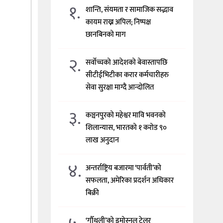
१.
शान्ति, संयमता र सामाजिक सद्भाव
कायम राख्न अपिल; निष्पक्ष
छानबिनको माग
२.
सर्वोच्चको आदेशको बेवास्तापछि
सीटीईभिटीका करार कर्मचारीहरु
सेवा सुरक्षा माग्दै आन्दोलित
३.
कञ्चनपुरको महेश्वर मावि भवनको
शिलान्यास, भारतको १ करोड ९०
लाख अनुदान
४.
अन्तर्राष्ट्रिय बजारमा ‘पार्वती’को
सफलता, अमेरिका प्रदर्शन अधिकार
बिक्री
‘गौँथली’को इमोस्नल ट्रेलर