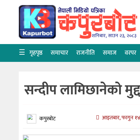
गृहपृष्ठ
समाचार
शनिबार, साउन २३, २०८३
राजनीति
☰
गृहपृष्ठ
समाचार
राजनीति
समाज
वरपर
समाज
वरपर
सन्दीप लामिछानेको मुद्दा
शिक्षा
आर्थिक
विचार
आइतबार, फागुन १४,
कपुरबोट
अन्तर्वार्ता