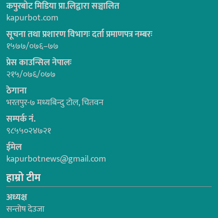
कपुरबोट मिडिया प्रा.लिद्वारा सञ्चालित
kapurbot.com
सूचना तथा प्रशारण विभागः दर्ता प्रमाणपत्र नम्बरः
१५७७/०७६–७७
प्रेस काउन्सिल नेपालः
२१५/०७६/०७७
ठेगाना
भरतपुर-७ मध्यबिन्दु टोल, चितवन
सम्पर्क नं.
९८५५०२४७२१
ईमेल
kapurbotnews@gmail.com
हाम्रो टीम
अध्यक्ष
सन्तोष देउजा