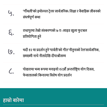
५.
‘गौँथली’को इमोस्नल ट्रेलर सार्वजनिक: शिक्षा र वैवाहिक जीवनको
संघर्षपूर्ण कथा
६.
राधापुरमा तेस्रो संस्करणको ७ ए–साइड खुला फुटबल
प्रतियोगिता हुने
७.
भदौ १२ मा प्रदर्शन हुने ‘पार्वती’को गीत ‘नौतुनाको रेल’सार्वजनिक,
छमछमी नाचे नीतादेखि दीपाश्रीसम्म
८.
पोखरामा भव्य रूपमा मनाइयो १२औँ अन्तर्राष्ट्रिय योग दिवस,
फेवातालको किनारमा विशेष योग प्रदर्शन
हाम्रो बारेमा