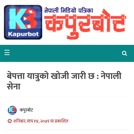
गृहपृष्ठ
समाचार
राजनीति
☰
समाज
वरपर
बेपत्ता यात्रुको खोजी जारी छ : नेपाली
शिक्षा
सेना
आर्थिक
विचार
कपुरबोट
अन्तर्वार्ता
शनिबार, माघ १४, २०७९ मा प्रकाशित