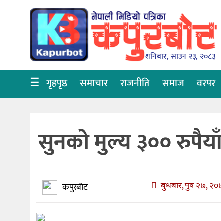
गृहपृष्ठ
समाचार
शनिबार, साउन २३, २०८३
राजनीति
☰
गृहपृष्ठ
समाचार
राजनीति
समाज
वरपर
समाज
वरपर
सुनको मुल्य ३०० रुपैयाँ
शिक्षा
आर्थिक
विचार
बुधबार, पुष २७, २०७
कपुरबोट
अन्तर्वार्ता