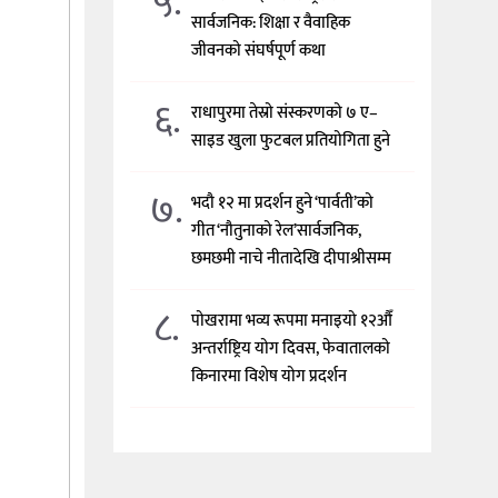
५.
सार्वजनिक: शिक्षा र वैवाहिक
जीवनको संघर्षपूर्ण कथा
६.
राधापुरमा तेस्रो संस्करणको ७ ए–
साइड खुला फुटबल प्रतियोगिता हुने
७.
भदौ १२ मा प्रदर्शन हुने ‘पार्वती’को
गीत ‘नौतुनाको रेल’सार्वजनिक,
छमछमी नाचे नीतादेखि दीपाश्रीसम्म
८.
पोखरामा भव्य रूपमा मनाइयो १२औँ
अन्तर्राष्ट्रिय योग दिवस, फेवातालको
किनारमा विशेष योग प्रदर्शन