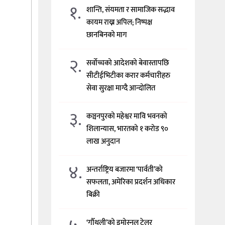
१.
शान्ति, संयमता र सामाजिक सद्भाव
कायम राख्न अपिल; निष्पक्ष
छानबिनको माग
२.
सर्वोच्चको आदेशको बेवास्तापछि
सीटीईभिटीका करार कर्मचारीहरु
सेवा सुरक्षा माग्दै आन्दोलित
३.
कञ्चनपुरको महेश्वर मावि भवनको
शिलान्यास, भारतको १ करोड ९०
लाख अनुदान
४.
अन्तर्राष्ट्रिय बजारमा ‘पार्वती’को
सफलता, अमेरिका प्रदर्शन अधिकार
बिक्री
‘गौँथली’को इमोस्नल ट्रेलर