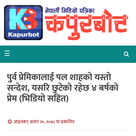
गृहपृष्ठ
समाचार
राजनीति
☰
समाज
वरपर
पुर्व प्रेमिकालाई पल शाहको यस्तो
शिक्षा
सन्देश, यसरि छुटेको रहेछ ४ बर्षको
प्रेम (भिडियो सहित)
आर्थिक
विचार
आइतबार, असार २०, २०७८ मा प्रकाशित
अन्तर्वार्ता