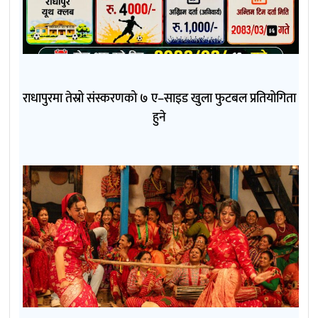
राधापुरमा तेस्रो संस्करणको ७ ए–साइड खुला फुटबल प्रतियोगिता
हुने