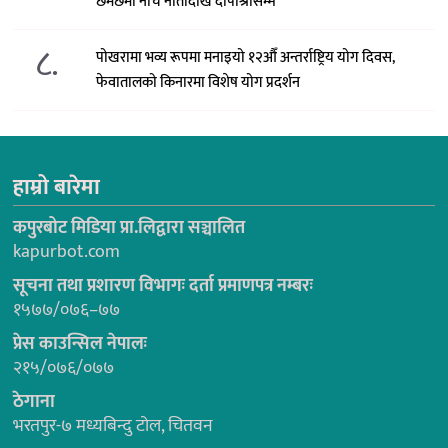
छमछमी नाचे नीतादेखि दीपाश्रीसम्म
८.
पोखरामा भव्य रूपमा मनाइयो १२औँ अन्तर्राष्ट्रिय योग दिवस,
फेवातालको किनारमा विशेष योग प्रदर्शन
हाम्रो बारेमा
कपुरबोट मिडिया प्रा.लिद्वारा सञ्चालित
kapurbot.com
सूचना तथा प्रशारण विभागः दर्ता प्रमाणपत्र नम्बरः
१५७७/०७६–७७
प्रेस काउन्सिल नेपालः
२१५/०७६/०७७
ठेगाना
भरतपुर-७ मध्यबिन्दु टोल, चितवन