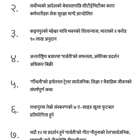
२.
सर्वोच्चको आदेशको बेवास्तापछि सीटीईभिटीका करार
कर्मचारीहरु सेवा सुरक्षा माग्दै आन्दोलित
३.
कञ्चनपुरको महेश्वर मावि भवनको शिलान्यास, भारतको १ करोड
९० लाख अनुदान
४.
अन्तर्राष्ट्रिय बजारमा ‘पार्वती’को सफलता, अमेरिका प्रदर्शन
अधिकार बिक्री
५.
‘गौँथली’को इमोस्नल ट्रेलर सार्वजनिक: शिक्षा र वैवाहिक जीवनको
संघर्षपूर्ण कथा
६.
राधापुरमा तेस्रो संस्करणको ७ ए–साइड खुला फुटबल
प्रतियोगिता हुने
७.
भदौ १२ मा प्रदर्शन हुने ‘पार्वती’को गीत ‘नौतुनाको रेल’सार्वजनिक,