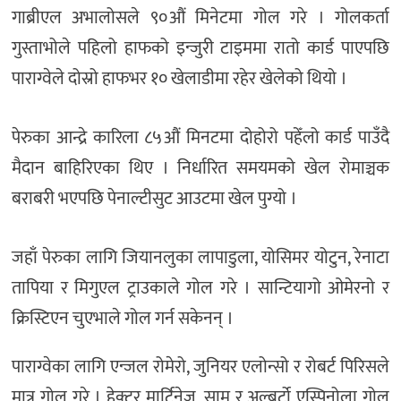
गाब्रीएल अभालोसले ९०औं मिनेटमा गोल गरे । गोलकर्ता
गुस्ताभोले पहिलो हाफको इन्जुरी टाइममा रातो कार्ड पाएपछि
पाराग्वेले दोस्रो हाफभर १० खेलाडीमा रहेर खेलेको थियो ।
पेरुका आन्द्रे कारिला ८५औं मिनटमा दोहोरो पहेँलो कार्ड पाउँदै
मैदान बाहिरिएका थिए । निर्धारित समयमको खेल रोमाञ्चक
बराबरी भएपछि पेनाल्टीसुट आउटमा खेल पुग्यो ।
जहाँ पेरुका लागि जियानलुका लापाडुला, योसिमर योटुन, रेनाटा
तापिया र मिगुएल ट्राउकाले गोल गरे । सान्टियागो ओमेरनो र
क्रिस्टिएन चुएभाले गोल गर्न सकेनन् ।
पाराग्वेका लागि एन्जल रोमेरो, जुनियर एलोन्सो र रोबर्ट पिरिसले
मात्र गोल गरे । हेक्टर मार्टिनेज, सामु र अल्बर्टो एस्पिनोला गोल