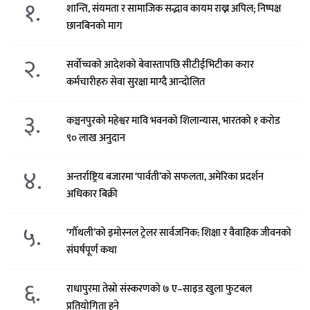
१.
शान्ति, संयमता र सामाजिक सद्भाव कायम राख्न अपिल; निष्पक्ष
छानबिनको माग
२.
सर्वोच्चको आदेशको बेवास्तापछि सीटीईभिटीका करार
कर्मचारीहरु सेवा सुरक्षा माग्दै आन्दोलित
३.
कञ्चनपुरको महेश्वर मावि भवनको शिलान्यास, भारतको १ करोड
९० लाख अनुदान
४.
अन्तर्राष्ट्रिय बजारमा ‘पार्वती’को सफलता, अमेरिका प्रदर्शन
अधिकार बिक्री
५.
‘गौँथली’को इमोस्नल ट्रेलर सार्वजनिक: शिक्षा र वैवाहिक जीवनको
संघर्षपूर्ण कथा
६.
राधापुरमा तेस्रो संस्करणको ७ ए–साइड खुला फुटबल
प्रतियोगिता हुने