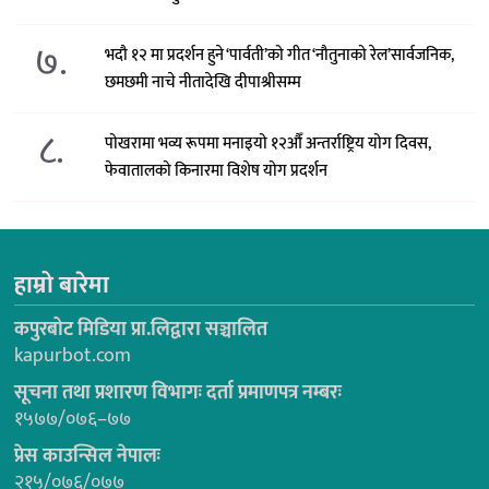
७.
भदौ १२ मा प्रदर्शन हुने ‘पार्वती’को गीत ‘नौतुनाको रेल’सार्वजनिक,
छमछमी नाचे नीतादेखि दीपाश्रीसम्म
८.
पोखरामा भव्य रूपमा मनाइयो १२औँ अन्तर्राष्ट्रिय योग दिवस,
फेवातालको किनारमा विशेष योग प्रदर्शन
हाम्रो बारेमा
कपुरबोट मिडिया प्रा.लिद्वारा सञ्चालित
kapurbot.com
सूचना तथा प्रशारण विभागः दर्ता प्रमाणपत्र नम्बरः
१५७७/०७६–७७
प्रेस काउन्सिल नेपालः
२१५/०७६/०७७