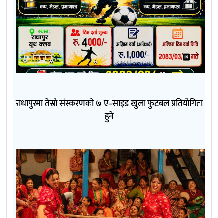
राधापुरमा तेस्रो संस्करणको ७ ए–साइड खुला फुटबल प्रतियोगिता
हुने