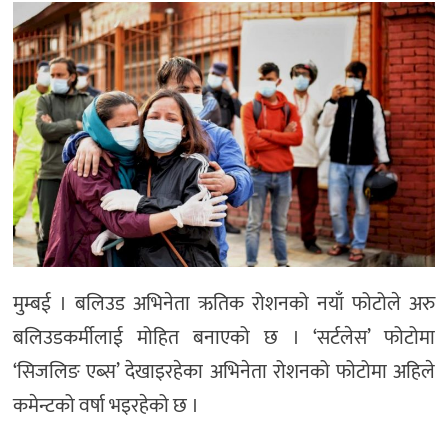
मनोरञ्जन
खेल
प्रविधि
भिडियो
मुम्बई । बलिउड अभिनेता ऋतिक रोशनको नयाँ फोटोले अरु
बलिउडकर्मीलाई मोहित बनाएको छ । ‘सर्टलेस’ फोटोमा
‘सिजलिङ एब्स’ देखाइरहेका अभिनेता रोशनको फोटोमा अहिले
कमेन्टको वर्षा भइरहेको छ ।