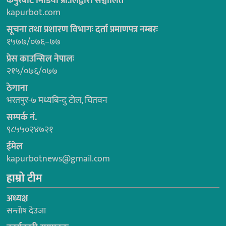
कपुरबोट मिडिया प्रा.लिद्वारा सञ्चालित
kapurbot.com
सूचना तथा प्रशारण विभागः दर्ता प्रमाणपत्र नम्बरः
१५७७/०७६–७७
प्रेस काउन्सिल नेपालः
२१५/०७६/०७७
ठेगाना
भरतपुर-७ मध्यबिन्दु टोल, चितवन
सम्पर्क नं.
९८५५०२४७२१
ईमेल
kapurbotnews@gmail.com
हाम्रो टीम
अध्यक्ष
सन्तोष देउजा