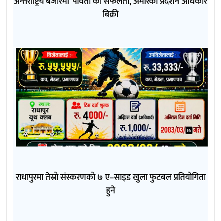
अन्तर्राष्ट्रिय बजारमा ‘पार्वती’को सफलता, अमेरिका प्रदर्शन अधिकार
बिक्री
राधापुरमा तेस्रो संस्करणको ७ ए–साइड खुला फुटबल प्रतियोगिता
हुने