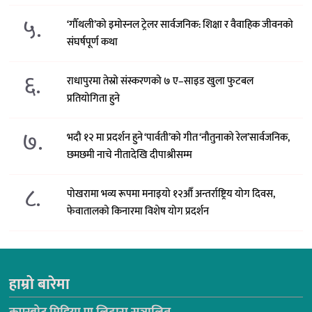
५.
‘गौँथली’को इमोस्नल ट्रेलर सार्वजनिक: शिक्षा र वैवाहिक जीवनको
संघर्षपूर्ण कथा
६.
राधापुरमा तेस्रो संस्करणको ७ ए–साइड खुला फुटबल
प्रतियोगिता हुने
७.
भदौ १२ मा प्रदर्शन हुने ‘पार्वती’को गीत ‘नौतुनाको रेल’सार्वजनिक,
छमछमी नाचे नीतादेखि दीपाश्रीसम्म
८.
पोखरामा भव्य रूपमा मनाइयो १२औँ अन्तर्राष्ट्रिय योग दिवस,
फेवातालको किनारमा विशेष योग प्रदर्शन
हाम्रो बारेमा