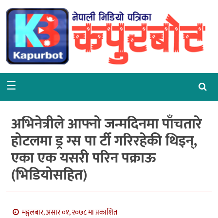
गृहपृष्ठ
समाचार
राजनीति
☰
समाज
वरपर
अभिनेत्रीले आफ्नो जन्मदिनमा पाँचतारे
शिक्षा
होटलमा ड्र ग्स पा र्टी गरिरहेकी थिइन्,
एका एक यसरी परिन पक्राऊ
आर्थिक
(भिडियोसहित)
विचार
अन्तर्वार्ता
मङ्गलबार, असार ०१, २०७८ मा प्रकाशित