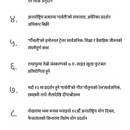
९० लाख अनुदान
४.
अन्तर्राष्ट्रिय बजारमा ‘पार्वती’को सफलता, अमेरिका प्रदर्शन
अधिकार बिक्री
५.
‘गौँथली’को इमोस्नल ट्रेलर सार्वजनिक: शिक्षा र वैवाहिक जीवनको
संघर्षपूर्ण कथा
६.
राधापुरमा तेस्रो संस्करणको ७ ए–साइड खुला फुटबल
प्रतियोगिता हुने
७.
भदौ १२ मा प्रदर्शन हुने ‘पार्वती’को गीत ‘नौतुनाको रेल’सार्वजनिक,
छमछमी नाचे नीतादेखि दीपाश्रीसम्म
८.
पोखरामा भव्य रूपमा मनाइयो १२औँ अन्तर्राष्ट्रिय योग दिवस,
फेवातालको किनारमा विशेष योग प्रदर्शन