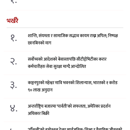
भर्खरै
१.
शान्ति, संयमता र सामाजिक सद्भाव कायम राख्न अपिल; निष्पक्ष
छानबिनको माग
२.
सर्वोच्चको आदेशको बेवास्तापछि सीटीईभिटीका करार
कर्मचारीहरु सेवा सुरक्षा माग्दै आन्दोलित
३.
कञ्चनपुरको महेश्वर मावि भवनको शिलान्यास, भारतको १ करोड
९० लाख अनुदान
४.
अन्तर्राष्ट्रिय बजारमा ‘पार्वती’को सफलता, अमेरिका प्रदर्शन
अधिकार बिक्री
‘गौँथली’को इमोस्नल ट्रेलर सार्वजनिक: शिक्षा र वैवाहिक जीवनको