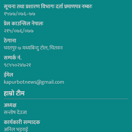
सूचना तथा प्रशारण विभागः दर्ता प्रमाणपत्र नम्बरः
१५७७/०७६–७७
प्रेस काउन्सिल नेपालः
२१५/०७६/०७७
ठेगाना
भरतपुर-७ मध्यबिन्दु टोल, चितवन
सम्पर्क नं.
९८५५०२४७२१
ईमेल
kapurbotnews@gmail.com
हाम्रो टीम
अध्यक्ष
सन्तोष देउजा
कार्यकारी सम्पादक
अनिल भट्टराई