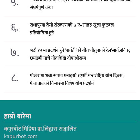
५.
संघर्षपूर्ण कथा
६.
राधापुरमा तेस्रो संस्करणको ७ ए–साइड खुला फुटबल
प्रतियोगिता हुने
७.
भदौ १२ मा प्रदर्शन हुने ‘पार्वती’को गीत ‘नौतुनाको रेल’सार्वजनिक,
छमछमी नाचे नीतादेखि दीपाश्रीसम्म
८.
पोखरामा भव्य रूपमा मनाइयो १२औँ अन्तर्राष्ट्रिय योग दिवस,
फेवातालको किनारमा विशेष योग प्रदर्शन
हाम्रो बारेमा
कपुरबोट मिडिया प्रा.लिद्वारा सञ्चालित
kapurbot.com