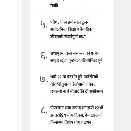
बिक्री
५.
‘गौँथली’को इमोस्नल ट्रेलर
सार्वजनिक: शिक्षा र वैवाहिक
जीवनको संघर्षपूर्ण कथा
६.
राधापुरमा तेस्रो संस्करणको ७ ए–
साइड खुला फुटबल प्रतियोगिता हुने
७.
भदौ १२ मा प्रदर्शन हुने ‘पार्वती’को
गीत ‘नौतुनाको रेल’सार्वजनिक,
छमछमी नाचे नीतादेखि दीपाश्रीसम्म
८.
पोखरामा भव्य रूपमा मनाइयो १२औँ
अन्तर्राष्ट्रिय योग दिवस, फेवातालको
किनारमा विशेष योग प्रदर्शन