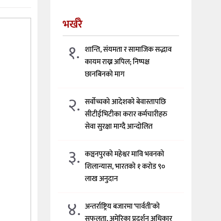
भर्खरै
१.
शान्ति, संयमता र सामाजिक सद्भाव
कायम राख्न अपिल; निष्पक्ष
छानबिनको माग
२.
सर्वोच्चको आदेशको बेवास्तापछि
सीटीईभिटीका करार कर्मचारीहरु
सेवा सुरक्षा माग्दै आन्दोलित
३.
कञ्चनपुरको महेश्वर मावि भवनको
शिलान्यास, भारतको १ करोड ९०
लाख अनुदान
४.
अन्तर्राष्ट्रिय बजारमा ‘पार्वती’को
सफलता, अमेरिका प्रदर्शन अधिकार