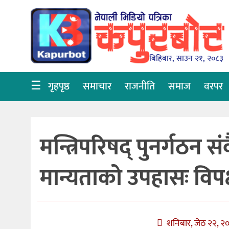
गृहपृष्ठ
समाचार
बिहिबार, साउन २१, २०८३
राजनीति
☰
गृहपृष्ठ
समाचार
राजनीति
समाज
वरपर
समाज
वरपर
मन्त्रिपरिषद् पुनर्गठन 
शिक्षा
आर्थिक
मान्यताको उपहासः विपक
विचार
अन्तर्वार्ता
शनिबार, जेठ २२, २०