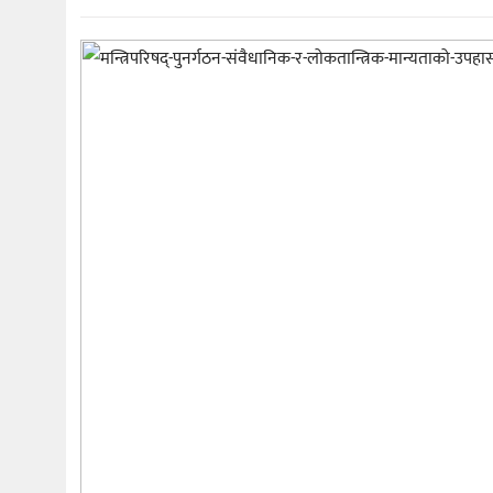
मनोरञ्जन
खेल
प्रविधि
भिडियो