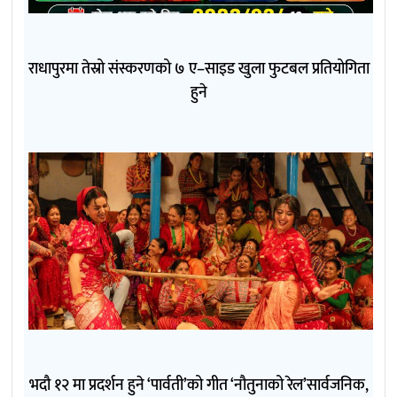
राधापुरमा तेस्रो संस्करणको ७ ए–साइड खुला फुटबल प्रतियोगिता
हुने
भदौ १२ मा प्रदर्शन हुने ‘पार्वती’को गीत ‘नौतुनाको रेल’सार्वजनिक,