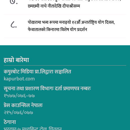
७.
छमछमी नाचे नीतादेखि दीपाश्रीसम्म
८.
पोखरामा भव्य रूपमा मनाइयो १२औँ अन्तर्राष्ट्रिय योग दिवस,
फेवातालको किनारमा विशेष योग प्रदर्शन
हाम्रो बारेमा
कपुरबोट मिडिया प्रा.लिद्वारा सञ्चालित
kapurbot.com
सूचना तथा प्रशारण विभागः दर्ता प्रमाणपत्र नम्बरः
१५७७/०७६–७७
प्रेस काउन्सिल नेपालः
२१५/०७६/०७७
ठेगाना
भरतपुर-७ मध्यबिन्दु टोल, चितवन