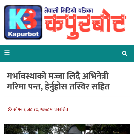
गृहपृष्ठ
समाचार
राजनीति
☰
समाज
वरपर
गर्भावस्थाको मज्जा लिदै अभिनेत्री
शिक्षा
गरिमा पन्त, हेर्नुहोस तस्विर सहित
आर्थिक
विचार
सोमबार, जेठ १७, २०७८ मा प्रकाशित
अन्तर्वार्ता