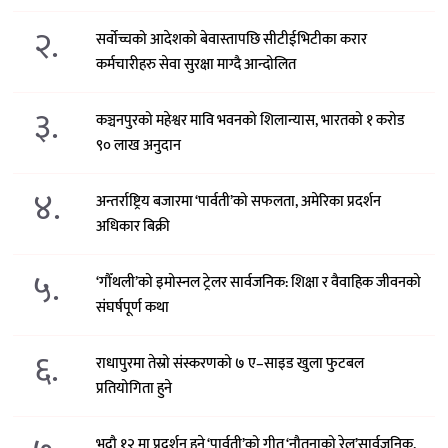
२.
सर्वोच्चको आदेशको बेवास्तापछि सीटीईभिटीका करार
कर्मचारीहरु सेवा सुरक्षा माग्दै आन्दोलित
३.
कञ्चनपुरको महेश्वर मावि भवनको शिलान्यास, भारतको १ करोड
९० लाख अनुदान
४.
अन्तर्राष्ट्रिय बजारमा ‘पार्वती’को सफलता, अमेरिका प्रदर्शन
अधिकार बिक्री
५.
‘गौँथली’को इमोस्नल ट्रेलर सार्वजनिक: शिक्षा र वैवाहिक जीवनको
संघर्षपूर्ण कथा
६.
राधापुरमा तेस्रो संस्करणको ७ ए–साइड खुला फुटबल
प्रतियोगिता हुने
भदौ १२ मा प्रदर्शन हुने ‘पार्वती’को गीत ‘नौतुनाको रेल’सार्वजनिक,