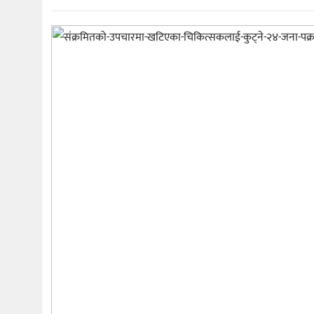
मनोरञ्जन
खेल
प्रविधि
भिडियो