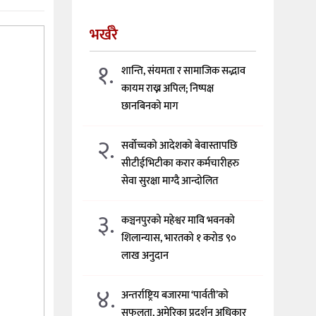
भर्खरै
१.
शान्ति, संयमता र सामाजिक सद्भाव
कायम राख्न अपिल; निष्पक्ष
छानबिनको माग
२.
सर्वोच्चको आदेशको बेवास्तापछि
सीटीईभिटीका करार कर्मचारीहरु
सेवा सुरक्षा माग्दै आन्दोलित
३.
कञ्चनपुरको महेश्वर मावि भवनको
शिलान्यास, भारतको १ करोड ९०
लाख अनुदान
४.
अन्तर्राष्ट्रिय बजारमा ‘पार्वती’को
सफलता, अमेरिका प्रदर्शन अधिकार