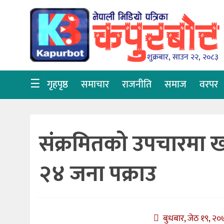
गृहपृष्ठ
समाचार
शुक्रबार, साउन २२, २०८३
राजनीति
☰
गृहपृष्ठ
समाचार
राजनीति
समाज
वरपर
समाज
वरपर
संक्रमितको उपचारमा 
शिक्षा
आर्थिक
२४ जना पक्राउ
विचार
अन्तर्वार्ता
बुधबार, जेठ १९, २०७