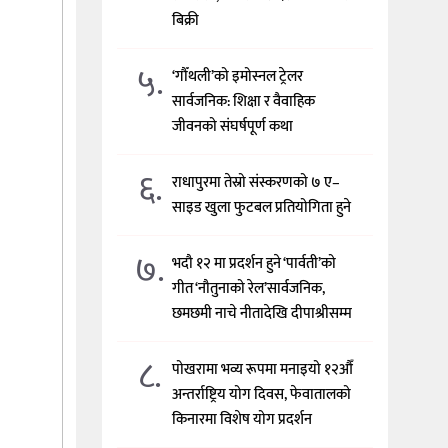
बिक्री
५.
‘गौँथली’को इमोस्नल ट्रेलर
सार्वजनिक: शिक्षा र वैवाहिक
जीवनको संघर्षपूर्ण कथा
६.
राधापुरमा तेस्रो संस्करणको ७ ए–
साइड खुला फुटबल प्रतियोगिता हुने
७.
भदौ १२ मा प्रदर्शन हुने ‘पार्वती’को
गीत ‘नौतुनाको रेल’सार्वजनिक,
छमछमी नाचे नीतादेखि दीपाश्रीसम्म
८.
पोखरामा भव्य रूपमा मनाइयो १२औँ
अन्तर्राष्ट्रिय योग दिवस, फेवातालको
किनारमा विशेष योग प्रदर्शन