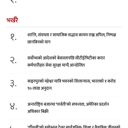
भर्खरै
१.
शान्ति, संयमता र सामाजिक सद्भाव कायम राख्न अपिल; निष्पक्ष
छानबिनको माग
२.
सर्वोच्चको आदेशको बेवास्तापछि सीटीईभिटीका करार
कर्मचारीहरु सेवा सुरक्षा माग्दै आन्दोलित
३.
कञ्चनपुरको महेश्वर मावि भवनको शिलान्यास, भारतको १ करोड
९० लाख अनुदान
४.
अन्तर्राष्ट्रिय बजारमा ‘पार्वती’को सफलता, अमेरिका प्रदर्शन
अधिकार बिक्री
‘गौँथली’को इमोस्नल ट्रेलर सार्वजनिक: शिक्षा र वैवाहिक जीवनको