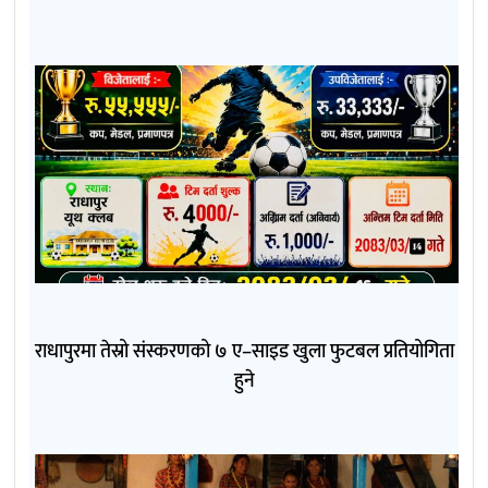
राधापुरमा तेस्रो संस्करणको ७ ए–साइड खुला फुटबल प्रतियोगिता
हुने