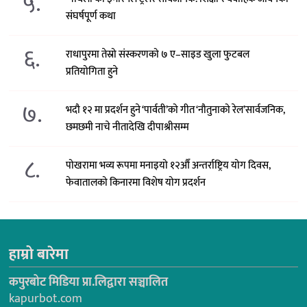
५.
संघर्षपूर्ण कथा
६.
राधापुरमा तेस्रो संस्करणको ७ ए–साइड खुला फुटबल
प्रतियोगिता हुने
७.
भदौ १२ मा प्रदर्शन हुने ‘पार्वती’को गीत ‘नौतुनाको रेल’सार्वजनिक,
छमछमी नाचे नीतादेखि दीपाश्रीसम्म
८.
पोखरामा भव्य रूपमा मनाइयो १२औँ अन्तर्राष्ट्रिय योग दिवस,
फेवातालको किनारमा विशेष योग प्रदर्शन
हाम्रो बारेमा
कपुरबोट मिडिया प्रा.लिद्वारा सञ्चालित
kapurbot.com