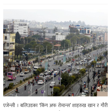
मनोरञ्जन
खेल
प्रविधि
भिडियो
एजेन्सी । बलिउडका ‘किंग अफ रोमान्स’ शाहरुख खान र गौरी