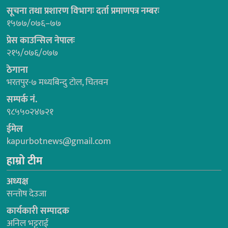
सूचना तथा प्रशारण विभागः दर्ता प्रमाणपत्र नम्बरः
१५७७/०७६–७७
प्रेस काउन्सिल नेपालः
२१५/०७६/०७७
ठेगाना
भरतपुर-७ मध्यबिन्दु टोल, चितवन
सम्पर्क नं.
९८५५०२४७२१
ईमेल
kapurbotnews@gmail.com
हाम्रो टीम
अध्यक्ष
सन्तोष देउजा
कार्यकारी सम्पादक
अनिल भट्टराई