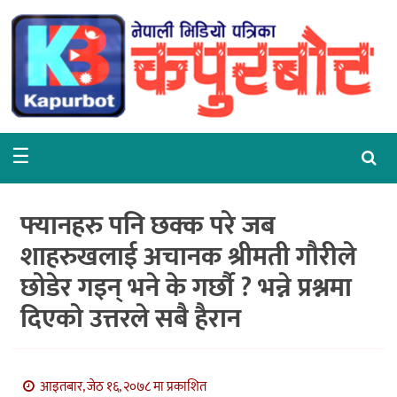
गृहपृष्ठ
समाचार
राजनीति
☰
समाज
वरपर
फ्यानहरु पनि छक्क परे जब
शिक्षा
शाहरुखलाई अचानक श्रीमती गौरीले
छोडेर गइन् भने के गर्छौ ? भन्ने प्रश्नमा
आर्थिक
दिएको उत्तरले सबै हैरान
विचार
अन्तर्वार्ता
आइतबार, जेठ १६, २०७८ मा प्रकाशित