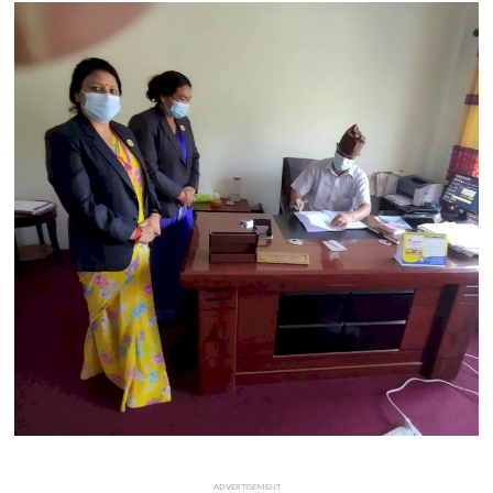
मनोरञ्जन
खेल
प्रविधि
भिडियो
ADVERTISEMENT