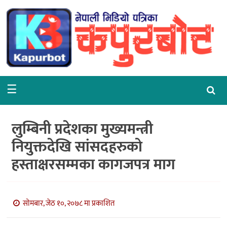
गृहपृष्ठ
समाचार
राजनीति
☰
समाज
वरपर
लुम्बिनी प्रदेशका मुख्यमन्त्री
शिक्षा
नियुक्तदेखि सांसदहरुको
हस्ताक्षरसम्मका कागजपत्र माग
आर्थिक
विचार
सोमबार, जेठ १०, २०७८ मा प्रकाशित
अन्तर्वार्ता