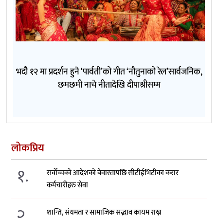
भदौ १२ मा प्रदर्शन हुने ‘पार्वती’को गीत ‘नौतुनाको रेल’सार्वजनिक,
छमछमी नाचे नीतादेखि दीपाश्रीसम्म
लोकप्रिय
१.
सर्वोच्चको आदेशको बेवास्तापछि सीटीईभिटीका करार
कर्मचारीहरु सेवा
२.
शान्ति, संयमता र सामाजिक सद्भाव कायम राख्न