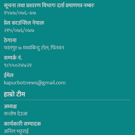
सूचना तथा प्रशारण विभागः दर्ता प्रमाणपत्र नम्बरः
१५७७/०७६–७७
प्रेस काउन्सिल नेपालः
२१५/०७६/०७७
ठेगाना
भरतपुर-७ मध्यबिन्दु टोल, चितवन
सम्पर्क नं.
९८५५०२४७२१
ईमेल
kapurbotnews@gmail.com
हाम्रो टीम
अध्यक्ष
सन्तोष देउजा
कार्यकारी सम्पादक
अनिल भट्टराई