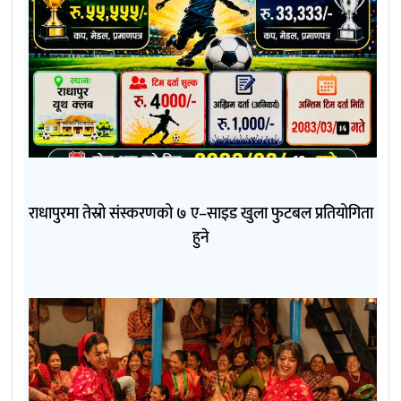
राधापुरमा तेस्रो संस्करणको ७ ए–साइड खुला फुटबल प्रतियोगिता
हुने