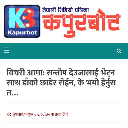
गृहपृष्ठ
समाचार
राजनीति
☰
समाज
वरपर
विचरी आमा: सन्तोष देउजालाई भेट्न
शिक्षा
साथ डाँको छाडेर रोईन, के भयो हेर्नुस
त…
आर्थिक
विचार
बुधबार, फागुन ०५, २०७७ मा प्रकाशित
अन्तर्वार्ता