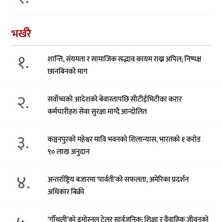
भर्खरै
१.
शान्ति, संयमता र सामाजिक सद्भाव कायम राख्न अपिल; निष्पक्ष
छानबिनको माग
२.
सर्वोच्चको आदेशको बेवास्तापछि सीटीईभिटीका करार
कर्मचारीहरु सेवा सुरक्षा माग्दै आन्दोलित
३.
कञ्चनपुरको महेश्वर मावि भवनको शिलान्यास, भारतको १ करोड
९० लाख अनुदान
४.
अन्तर्राष्ट्रिय बजारमा ‘पार्वती’को सफलता, अमेरिका प्रदर्शन
अधिकार बिक्री
‘गौँथली’को इमोस्नल ट्रेलर सार्वजनिक: शिक्षा र वैवाहिक जीवनको