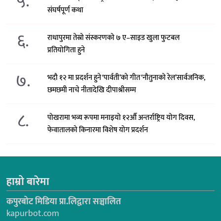
५.
संघर्षपूर्ण कथा
६.
राधापुरमा तेस्रो संस्करणको ७ ए–साइड खुला फुटबल
प्रतियोगिता हुने
७.
भदौ १२ मा प्रदर्शन हुने ‘पार्वती’को गीत ‘नौतुनाको रेल’सार्वजनिक,
छमछमी नाचे नीतादेखि दीपाश्रीसम्म
८.
पोखरामा भव्य रूपमा मनाइयो १२औँ अन्तर्राष्ट्रिय योग दिवस,
फेवातालको किनारमा विशेष योग प्रदर्शन
हाम्रो बारेमा
कपुरबोट मिडिया प्रा.लिद्वारा सञ्चालित
kapurbot.com