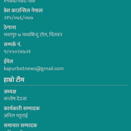
१५७७/०७६–७७
प्रेस काउन्सिल नेपालः
२१५/०७६/०७७
ठेगाना
भरतपुर-७ मध्यबिन्दु टोल, चितवन
सम्पर्क नं.
९८५५०२४७२१
ईमेल
kapurbotnews@gmail.com
हाम्रो टीम
अध्यक्ष
सन्तोष देउजा
कार्यकारी सम्पादक
अनिल भट्टराई
समाचार सम्पादक