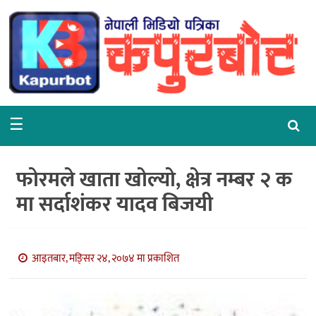
गृहपृष्ठ
समाचार
राजनीति
☰
समाज
वरपर
फोरमले खाता खोल्यो, क्षेत्र नम्बर २ क
शिक्षा
मा सर्दाशंकर यादव बिजयी
आर्थिक
विचार
आइतबार, मङि्सर २४, २०७४ मा प्रकाशित
अन्तर्वार्ता