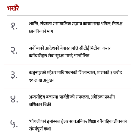
भर्खरै
१.
शान्ति, संयमता र सामाजिक सद्भाव कायम राख्न अपिल; निष्पक्ष
छानबिनको माग
२.
सर्वोच्चको आदेशको बेवास्तापछि सीटीईभिटीका करार
कर्मचारीहरु सेवा सुरक्षा माग्दै आन्दोलित
३.
कञ्चनपुरको महेश्वर मावि भवनको शिलान्यास, भारतको १ करोड
९० लाख अनुदान
४.
अन्तर्राष्ट्रिय बजारमा ‘पार्वती’को सफलता, अमेरिका प्रदर्शन
अधिकार बिक्री
५.
‘गौँथली’को इमोस्नल ट्रेलर सार्वजनिक: शिक्षा र वैवाहिक जीवनको
संघर्षपूर्ण कथा