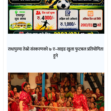
राधापुरमा तेस्रो संस्करणको ७ ए–साइड खुला फुटबल प्रतियोगिता
हुने