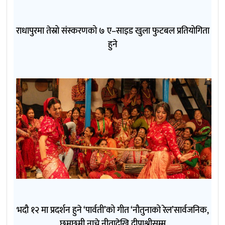
राधापुरमा तेस्रो संस्करणको ७ ए–साइड खुला फुटबल प्रतियोगिता
हुने
भदौ १२ मा प्रदर्शन हुने ‘पार्वती’को गीत ‘नौतुनाको रेल’सार्वजनिक,
छमछमी नाचे नीतादेखि दीपाश्रीसम्म