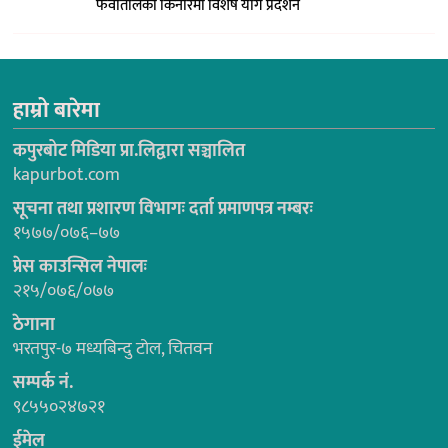
फेवातालको किनारमा विशेष योग प्रदर्शन
हाम्रो बारेमा
कपुरबोट मिडिया प्रा.लिद्वारा सञ्चालित
kapurbot.com
सूचना तथा प्रशारण विभागः दर्ता प्रमाणपत्र नम्बरः
१५७७/०७६–७७
प्रेस काउन्सिल नेपालः
२१५/०७६/०७७
ठेगाना
भरतपुर-७ मध्यबिन्दु टोल, चितवन
सम्पर्क नं.
९८५५०२४७२१
ईमेल