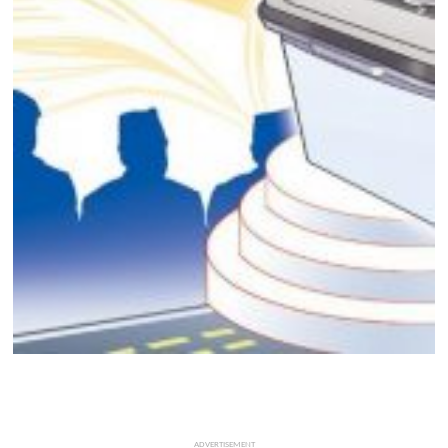
मनोरञ्जन
खेल
प्रविधि
भिडियो
ADVERTISEMENT