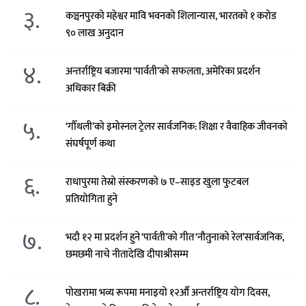
३.
कञ्चनपुरको महेश्वर मावि भवनको शिलान्यास, भारतको १ करोड
९० लाख अनुदान
४.
अन्तर्राष्ट्रिय बजारमा ‘पार्वती’को सफलता, अमेरिका प्रदर्शन
अधिकार बिक्री
५.
‘गौँथली’को इमोस्नल ट्रेलर सार्वजनिक: शिक्षा र वैवाहिक जीवनको
संघर्षपूर्ण कथा
६.
राधापुरमा तेस्रो संस्करणको ७ ए–साइड खुला फुटबल
प्रतियोगिता हुने
७.
भदौ १२ मा प्रदर्शन हुने ‘पार्वती’को गीत ‘नौतुनाको रेल’सार्वजनिक,
छमछमी नाचे नीतादेखि दीपाश्रीसम्म
८.
पोखरामा भव्य रूपमा मनाइयो १२औँ अन्तर्राष्ट्रिय योग दिवस,