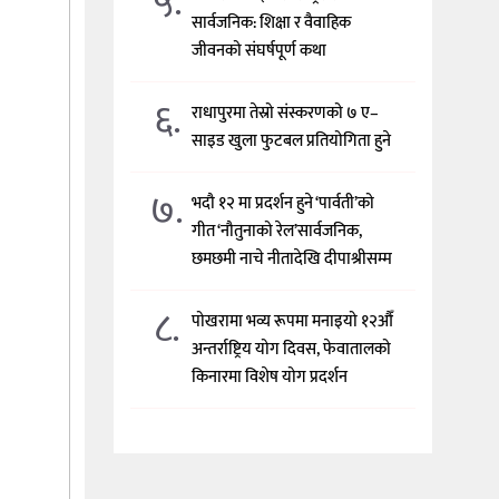
५.
सार्वजनिक: शिक्षा र वैवाहिक
जीवनको संघर्षपूर्ण कथा
६.
राधापुरमा तेस्रो संस्करणको ७ ए–
साइड खुला फुटबल प्रतियोगिता हुने
७.
भदौ १२ मा प्रदर्शन हुने ‘पार्वती’को
गीत ‘नौतुनाको रेल’सार्वजनिक,
छमछमी नाचे नीतादेखि दीपाश्रीसम्म
८.
पोखरामा भव्य रूपमा मनाइयो १२औँ
अन्तर्राष्ट्रिय योग दिवस, फेवातालको
किनारमा विशेष योग प्रदर्शन