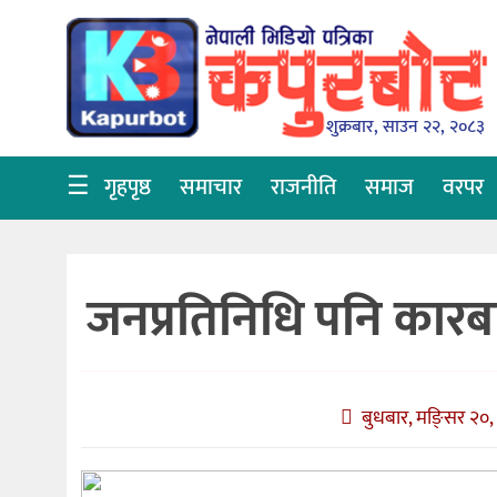
गृहपृष्ठ
समाचार
शुक्रबार, साउन २२, २०८३
राजनीति
☰
गृहपृष्ठ
समाचार
राजनीति
समाज
वरपर
समाज
वरपर
जनप्रतिनिधि पनि कार
शिक्षा
आर्थिक
विचार
बुधबार, मङि्सर २०,
अन्तर्वार्ता