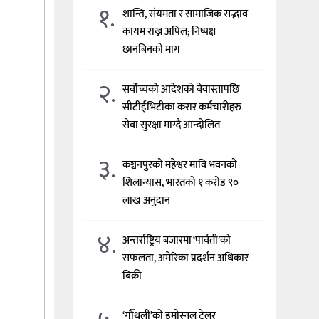
१.
शान्ति, संयमता र सामाजिक सद्भाव
कायम राख्न अपिल; निष्पक्ष
छानबिनको माग
२.
सर्वोच्चको आदेशको बेवास्तापछि
सीटीईभिटीका करार कर्मचारीहरु
सेवा सुरक्षा माग्दै आन्दोलित
३.
कञ्चनपुरको महेश्वर मावि भवनको
शिलान्यास, भारतको १ करोड ९०
लाख अनुदान
४.
अन्तर्राष्ट्रिय बजारमा ‘पार्वती’को
सफलता, अमेरिका प्रदर्शन अधिकार
बिक्री
‘गौँथली’को इमोस्नल ट्रेलर