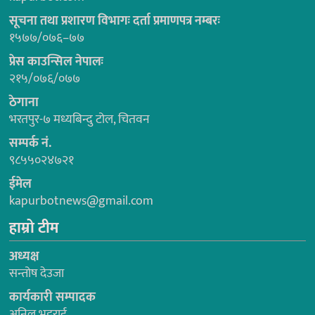
सूचना तथा प्रशारण विभागः दर्ता प्रमाणपत्र नम्बरः
१५७७/०७६–७७
प्रेस काउन्सिल नेपालः
२१५/०७६/०७७
ठेगाना
भरतपुर-७ मध्यबिन्दु टोल, चितवन
सम्पर्क नं.
९८५५०२४७२१
ईमेल
kapurbotnews@gmail.com
हाम्रो टीम
अध्यक्ष
सन्तोष देउजा
कार्यकारी सम्पादक
अनिल भट्टराई