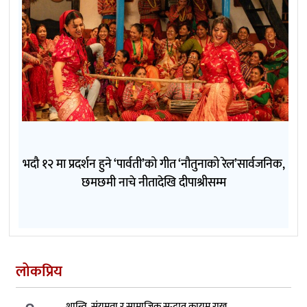
भदौ १२ मा प्रदर्शन हुने ‘पार्वती’को गीत ‘नौतुनाको रेल’सार्वजनिक,
छमछमी नाचे नीतादेखि दीपाश्रीसम्म
लोकप्रिय
शान्ति, संयमता र सामाजिक सद्भाव कायम राख्न