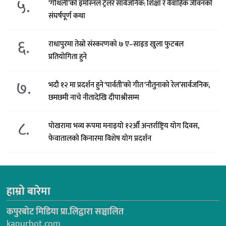
५.
‘गौँथली’को इमोस्नल ट्रेलर सार्वजनिक: शिक्षा र वैवाहिक जीवनको
संघर्षपूर्ण कथा
६.
राधापुरमा तेस्रो संस्करणको ७ ए–साइड खुला फुटबल
प्रतियोगिता हुने
७.
भदौ १२ मा प्रदर्शन हुने ‘पार्वती’को गीत ‘नौतुनाको रेल’सार्वजनिक,
छमछमी नाचे नीतादेखि दीपाश्रीसम्म
८.
पोखरामा भव्य रूपमा मनाइयो १२औँ अन्तर्राष्ट्रिय योग दिवस,
फेवातालको किनारमा विशेष योग प्रदर्शन
हाम्रो बारेमा
कपुरबोट मिडिया प्रा.लिद्वारा सञ्चालित
kapurbot.com