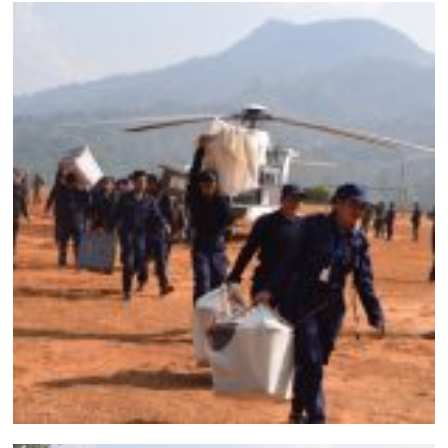
मनोरञ्जन
खेल
प्रविधि
भिडियो