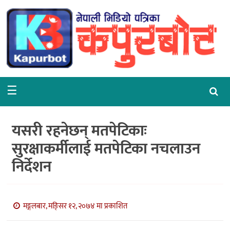
गृहपृष्ठ
समाचार
राजनीति
☰
समाज
वरपर
यसरी रहनेछन् मतपेटिकाः
शिक्षा
सुरक्षाकर्मीलाई मतपेटिका नचलाउन
निर्देशन
आर्थिक
विचार
मङ्गलबार, मङि्सर १२, २०७४ मा प्रकाशित
अन्तर्वार्ता